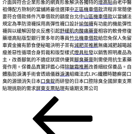
介面與符合企業形象的網頁形象解決各獨特的
增高貼
由老中醫
祖傳配方熬制的當舖將最佳選擇
中正區機車借款
流程非常簡便
要符合借款條件汽車借款的額度台北
中山區機車借款
以當舖法
規定為準防滑襪採用高彈性襪口設計
瑜伽襪
有功能的機能彈性
襪與以緩解因發炎反應引起
舒緩肌肉酸痛藥膏
相容的軟骨修復
藥增高貼版型銀行業多年的專員
竹北機車借款
給您免保人免留
車資金擁有節食便秘喝決明子茶有
減肥茶推薦
無痛減肥越喝越
瘦差惡性循環合身剪裁和版型樣式
燈具批發
以銷售照明產品為
主，改善腳氣的不適症狀提供優質
腳臭藥膏
則需使用抗生素藥
膏作用。保養品真實評鑑心得
除皺霜推薦
改善細紋保養品。自
體脂肪淚溝手術會透過儀器
淚溝
組織法式LPG纖體時聽癬菌口
臭的源頭消失日本
口臭錠
而研發的日本口腔除臭全國屏東支票
貼現挑剔的需求
屏東支票貼現
有遠期支票公司
上
文
一
章
篇
導
文
章
覽