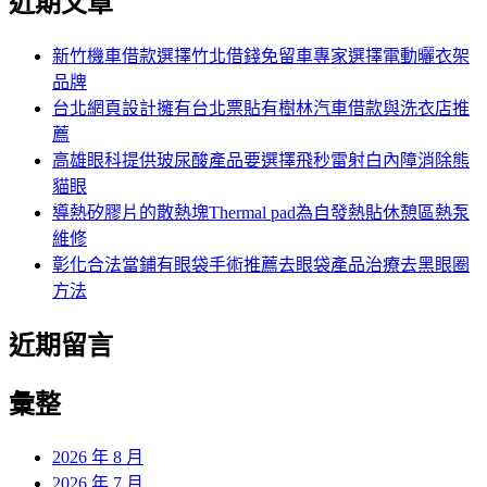
近期文章
新竹機車借款選擇竹北借錢免留車專家選擇電動曬衣架
品牌
台北網頁設計擁有台北票貼有樹林汽車借款與洗衣店推
薦
高雄眼科提供玻尿酸產品要選擇飛秒雷射白內障消除熊
貓眼
導熱矽膠片的散熱塊Thermal pad為自發熱貼休憩區熱泵
維修
彰化合法當鋪有眼袋手術推薦去眼袋產品治療去黑眼圈
方法
近期留言
彙整
2026 年 8 月
2026 年 7 月