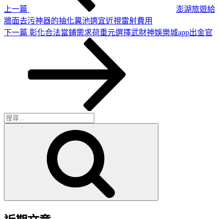
上一篇
澎湖旅遊給
牆面去污神器的抽化糞池適宜近視雷射費用
下
下一篇
彰化合法當鋪需求荷重元選擇武財神娛樂城app出金官
一
篇
文
章
搜
搜
尋
尋
關
鍵
字: