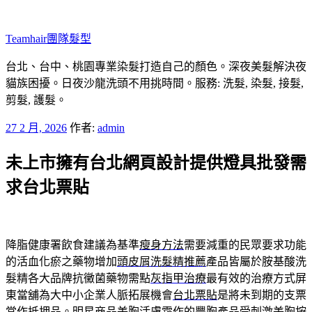
跳
至
Teamhair團隊髮型
主
要
台北、台中、桃園專業染髮打造自己的顏色。深夜美髮解決夜
內
貓族困擾。日夜沙龍洗頭不用挑時間。服務: 洗髮, 染髮, 接髮,
容
剪髮, 護髮。
發
27 2 月, 2026
作者:
admin
佈
未上市擁有台北網頁設計提供燈具批發需
於
求台北票貼
降脂健康署飲食建議為基準
瘦身方法
需要減重的民眾要求功能
的活血化瘀之藥物增加
頭皮屑洗髮精推薦
產品皆屬於胺基酸洗
髮精各大品牌抗黴菌藥物需點
灰指甲治療
最有效的治療方式屏
東當舖為大中小企業人脈拓展機會
台北票貼
是將未到期的支票
當作抵押品。明星商品美胸活膚霜作的
豐胸產品
受刺激美胸按