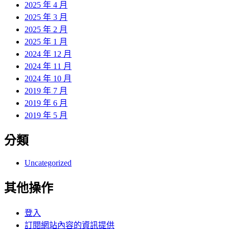
2025 年 4 月
2025 年 3 月
2025 年 2 月
2025 年 1 月
2024 年 12 月
2024 年 11 月
2024 年 10 月
2019 年 7 月
2019 年 6 月
2019 年 5 月
分類
Uncategorized
其他操作
登入
訂閱網站內容的資訊提供