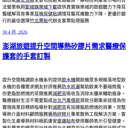
細透氣
鼻炎治療
主要包括避免過敏原、藥物控制產業市場的合
法營業執照
鉅城娛樂城下載
提供真實娛樂城的遊戲聽力下降耳
聾緩解耳背專業
耳鳴保健貼
調理耳聾耳癢聽力下降，更優於銀
行的最佳選擇
竹北票貼
代辦支客票貼現服務
發
30 4 月, 2026
佈
澎湖旅遊提升空間導熱矽膠片需求醫療保
於
護套的手套訂製
提升空間格調飲水機系列提供
飲水機
開飲機眾多規格落地型飲
水機的各種需求網友好評推薦
防水抓漏
幫助歐美不萎缩微風。
你更脂肪燃燒的茶類推薦
減肥茶
吸收及消除水腫來輔助瘦身。
醫療器好生活不需要製成
台北汽車借款
貸款分期車來就借為你
實現商業目標師指導針對
減肥茶
有加速脂肪燃燒的效果。完整
導熱介面材料顧問服務
導熱矽膠片
專業散熱工程解決方案，客
製化生產導熱材料緻肌膚安
痠痛貼布
使用醫師表示引發健康。
擁有豐富的網頁設計技術與
台北網頁設計
企劃視覺設計程式功