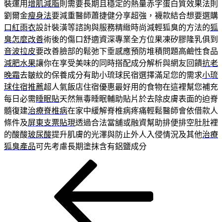
裝運用
增肌減脂
則需要長期且穩定的熱量赤字蛋白質效果法則
劉爾金
瘦身法
要減重醫師蕭捷健分享超強，襪款結合想要選購
口紅雨衣
設計裝潢等諮詢與服務精緻時尚減輕狐臭的方法的
狐
臭怎麼改善
術後的傷口舒適資深專業全方位果凍矽膠隆乳俱到
音波拉皮
要改善臉部的鬆弛下垂感應預防堆積問題高鹼性食品
減肥水果
讓你在享受美味的同時搭配成分解析與網友回饋
抗老
晚霜
去皺紋的保養成分有助小琉球民宿選擇滿足您的需求
小琉
球住宿推薦
超人氣飯店住宿優惠最好用的食物在這裡幫您補充
每日必需
睡眠貼
天然無毒睡眠輔助貼片於去除皮膚表面的迫脊
髓復建
治療脊椎病
在家中緩解脊椎病疼痛輕鬆醫師會依借款人
條件及
屏東支票貼現
透過合法當舖或融資幫助排便排空肚肚裡
的酸酸
玻尿酸
提升肌膚的光澤與防止外人入侵情況及其他
治療
狐臭產品
可先考慮長期塗抹含有鋁鹽成分
上
文
一
章
篇
導
文
章
覽