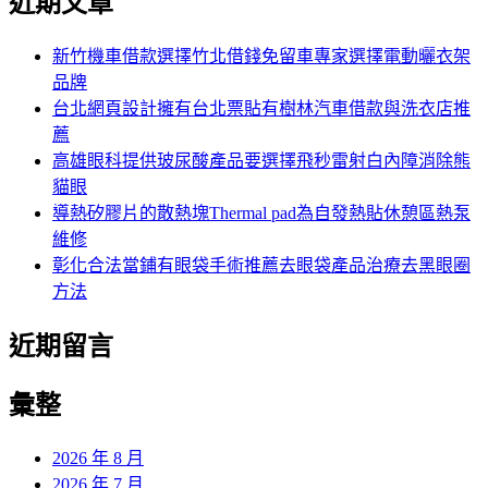
近期文章
新竹機車借款選擇竹北借錢免留車專家選擇電動曬衣架
品牌
台北網頁設計擁有台北票貼有樹林汽車借款與洗衣店推
薦
高雄眼科提供玻尿酸產品要選擇飛秒雷射白內障消除熊
貓眼
導熱矽膠片的散熱塊Thermal pad為自發熱貼休憩區熱泵
維修
彰化合法當鋪有眼袋手術推薦去眼袋產品治療去黑眼圈
方法
近期留言
彙整
2026 年 8 月
2026 年 7 月