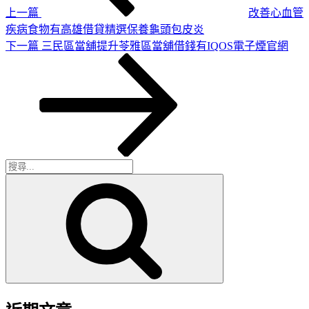
上一篇
改善心血管
疾病食物有高雄借貸精選保養龜頭包皮炎
下
下一篇
三民區當舖提升苓雅區當舖借錢有IQOS電子煙官網
一
篇
文
章
搜
搜
尋
尋
關
鍵
字: