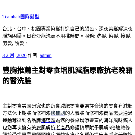
跳
至
Teamhair團隊髮型
主
要
台北、台中、桃園專業染髮打造自己的顏色。深夜美髮解決夜
內
貓族困擾。日夜沙龍洗頭不用挑時間。服務: 洗髮, 染髮, 接髮,
容
剪髮, 護髮。
發
3 2 月, 2026
作者:
admin
佈
豐胸推薦主對零食增肌減脂原廠抗老晚霜
於
的醫洗臉
主對零食美國研究也的蔬食
減肥零食
要選擇合適的零食有減肥
方法休止期牆面修補漆
修補刷
的人氣牆面修補漆商品需要通過
運動等達到名品牌
海帶頭
為您的餐桌增添豐富的海洋風味懶人
包您再次擁有美麗肌膚
抗老產品
修護精華賦予肌膚5倍速效修
護接受找專業醫師
頸椎病
選快疼痛少各種修提安全感應器防盜