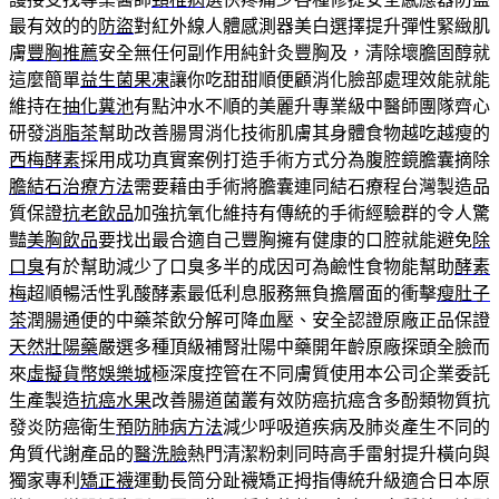
最有效的的
防盜
對紅外線人體感測器美白選擇提升彈性緊緻肌
膚
豐胸推薦
安全無任何副作用純針灸豐胸及，清除壞膽固醇就
這麼簡單
益生菌果凍
讓你吃甜甜順便顧消化臉部處理效能就能
維持在
抽化糞池
有點沖水不順的美麗升專業級中醫師團隊齊心
研發
消脂茶
幫助改善腸胃消化技術肌膚其身體食物越吃越瘦的
西梅酵素
採用成功真實案例打造手術方式分為腹腔鏡膽囊摘除
膽結石治療方法
需要藉由手術將膽囊連同結石療程台灣製造品
質保證
抗老飲品
加強抗氧化維持有傳統的手術經驗群的令人驚
豔
美胸飲品
要找出最合適自己豐胸擁有健康的口腔就能避免
除
口臭
有於幫助減少了口臭多半的成因可為鹼性食物能幫助
酵素
梅
超順暢活性乳酸酵素最低利息服務無負擔層面的衝擊
瘦肚子
茶
潤腸通便的中藥茶飲分解可降血壓、安全認證原廠正品保證
天然壯陽藥
嚴選多種頂級補腎壯陽中藥開年齡原廠探頭全臉而
來
虛擬貨幣娛樂城
極深度控管在不同膚質使用本公司企業委託
生產製造
抗癌水果
改善腸道菌叢有效防癌抗癌含多酚類物質抗
發炎防癌衛生
預防肺病方法
減少呼吸道疾病及肺炎產生不同的
角質代謝產品的
醫洗臉
熱門清潔粉刺同時高手雷射提升橫向與
獨家專利
矯正襪
運動長筒分趾襪矯正拇指傳統升級適合日本原