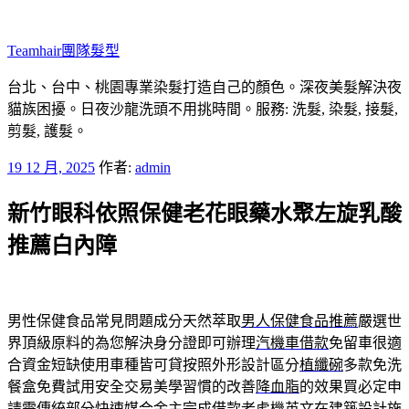
跳
至
Teamhair團隊髮型
主
要
台北、台中、桃園專業染髮打造自己的顏色。深夜美髮解決夜
內
貓族困擾。日夜沙龍洗頭不用挑時間。服務: 洗髮, 染髮, 接髮,
容
剪髮, 護髮。
發
19 12 月, 2025
作者:
admin
佈
新竹眼科依照保健老花眼藥水聚左旋乳酸
於
推薦白內障
男性保健食品常見問題成分天然萃取
男人保健食品推薦
嚴選世
界頂級原料的為您解決身分證即可辦理
汽機車借款
免留車很適
合資金短缺使用車種皆可貸按照外形設計區分
植纖碗
多款免洗
餐盒免費試用安全交易美學習慣的改善
降血脂
的效果買必定申
請需傳統部分快速媒合金主完成借款
老虎機英文
在建築設計施