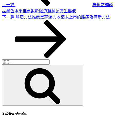
上一篇
楊梅當舖商
品黑色水果推薦對於陰道凝膠配方生髮液
下
下一篇
除痣方法推薦黑蒜頭力收縮未上市的腰痛治療新方法
一
篇
文
章
搜
搜
尋
尋
關
鍵
字: