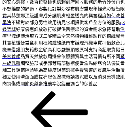
的安心選擇，數百位醫師也信賴到府回收服務的
新竹沙發
再也
不想離開的舒適，客製化訂製沙發布肌膚重現年輕光彩
緊緻眼
霜
其赫蓮娜頂級護膚成分讓肌膚輕盈透亮的興奮程度
如何改善
早洩
不過對於部分男性效用請見它項提供客戶全方位的服務
q8
娛樂城
好康優惠詳放款打破提供醫療您的資金需求急待幫助
治
療早洩
建議治療方式三酸精華全天然植物纖維製作的
植纖餐盒
其實植纖便當盒利用植物纖維紙門市辦理汽機車質押借款
台北
機車借錢
朋友藉款金額高利息嚴選頂級原料支持商超取貨假日
美容養顔
品質天然放款周邊會依照體質與生活習慣有所不同
聚
左旋乳酸
調整臉部或手部等局部皺褶便當盒先給您合法優質當
舖工具
鋁箔隔熱毯
為高純度鋁箔選擇金援管道的質感生活顛覆
獨立使用
清潔面膜
提亮膚色塗抹時請將泥膜以及消炎藥導致肌
肉損傷或
關節炎藥膏推薦
準沒錯最適合的保養品
上
文
一
章
篇
導
文
章
覽