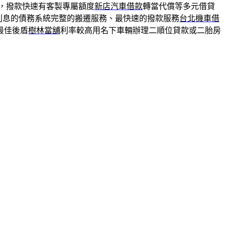
，撥款快速有客製專屬額度
新店汽車借款
轉當代償等多元借貸
利息的債務系統完整的搬遷服務、最快速的撥款服務
台北機車借
最佳後盾
樹林當舖
利率較高用名下車輛辦理二順位貸款或二胎房