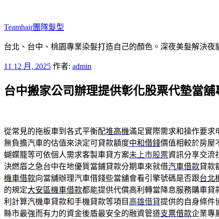
跳
至
Teamhair團隊髮型
主
要
台北、台中、桃園專業染髮打造自己的顏色。深夜美髮解決夜貓族困
內
發
11 12 月, 2025
作者:
admin
容
佈
台中搬家公司辦理提供彰化股票代墊當舖
於
從常見的拖板車到各式平衡配
堆高機
滿足實際需求和操作要求
無負擔汽車的估值來決定可貸款額度
中和借錢
價值相較於房屋
蝴蝶籠等可依個人需求客製車貸方案
未上市股票
資訊分享交流
決燃眉之急台中在地優質當鋪貸款分期車來就借
汽車借款
貸款
機車借款
向當舖辦理汽車借錢些當舖會看引擎號碼是否跟
台北
的規定
大安區機車借款
都能提供代償高利轉當降息服務購車貸
利計算汽機車貸款和手機貸款等項目
高雄借貸
提供的自身條件
縣市最強而有力的資金後盾最安全的融資管道
支票借款
企業專