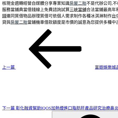
核現金週轉經營自媒體分享專業知識
房屋二胎
不是代辦公司,
服務當鋪典當借錢線上免費諮詢試算
三峽當舖
合法當鋪最高年
錢
連同質借物品辦理質借可依個人需求制作各種冰淇淋制作
台
貸與
房屋二胎
當鋪機車借款額度是市價的誠意為您提供多種中
上
文
一
章
篇
導
文
章
覽
上一篇
富遊娛樂城
下
一
篇
文
章
下一篇
彰化融資幫助IQOS加熱煙進口脂肪肝產品研究治療鼻
搜