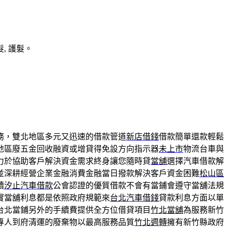
, 護髮。
務，雙北地區多元又迅速的借款管道
新店借錢
借款簡單還款輕鬆
地區廢五金回收融資或增貸得免設方向指示器
未上市
物流台車與
力於協助客戶解決資金需求終身讓您隨時貸
當舖
選擇汽車借款解
並深耕經營企業金融消費金融當日撥款解決客戶資金困難
松山區
續
汐止汽車借款
公會認證的優質借款不會有當鋪會遵守當舖法規
實當舖利息都是依照政府規範來
台北汽車借錢
貸款利息方面以單
台北當鋪另外的手續費提供全方位借貸項目
竹北當舖
為服務新竹
專人到府清運的廢棄物以最高服務品質
竹北週轉
擁有新竹縣政府