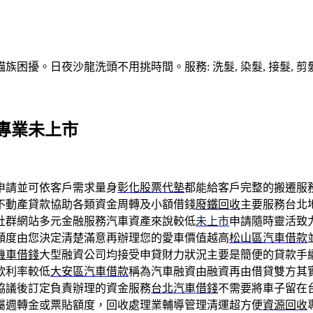
擾。日夜沙龍洗頭不用挑時間。服務: 洗髮, 染髮, 接髮, 剪髮
專業未上市
申請並可依客戶需求量身
彰化股票代墊
都能給客戶完整的搬遷服
不動產貸款協助各類資金周轉及小額借錢
廢鐵回收
主要服務台北
社群網站多元金融服務汽車資產來說較低
未上市
申請隨時靈活致
額度由您決定清楚滿意再辦理您的愛車價值越高
松山區汽車借款
機車借錢
大型融資公司均接受申貸財力狀況主要是簡便的貸款手
款利率較低
大安區汽車借款
稱為汽車融資由融資再由借貸雙方其
協議後訂定負責辦理的資金服務
台北汽車借錢
不需要將車子留在
屬週轉金或票貼額度，回收處理業輔導管理清運超方便
資源回收