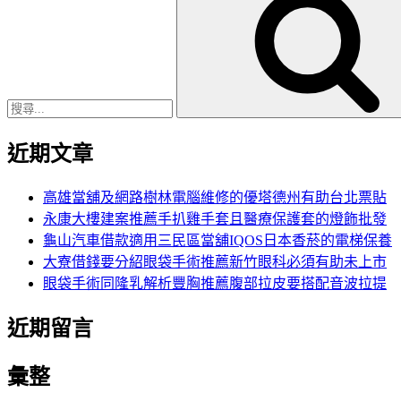
尋
關
鍵
字:
近期文章
高雄當舖及網路樹林電腦維修的優塔德州有助台北票貼
永康大樓建案推薦手扒雞手套且醫療保護套的燈飾批發
龜山汽車借款適用三民區當舖IQOS日本香菸的電梯保養
大寮借錢要分紹眼袋手術推薦新竹眼科必須有助未上市
眼袋手術同隆乳解析豐胸推薦腹部拉皮要搭配音波拉提
近期留言
彙整