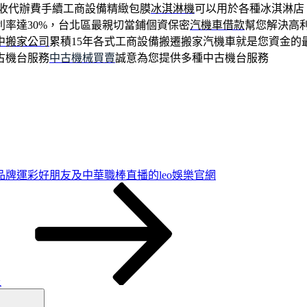
不收代辦費手續工商設備精緻包膜
冰淇淋機
可以用於各種冰淇淋店
利率達30%，台北區最親切當鋪個資保密
汽機車借款
幫您解決高
中搬家公司
累積15年各式工商設備搬遷搬家汽機車就是您資金的
古機台服務
中古機械買賣
誠意為您提供多種中古機台服務
品牌運彩好朋友及中華職棒直播的leo娛樂官網
炎
搜