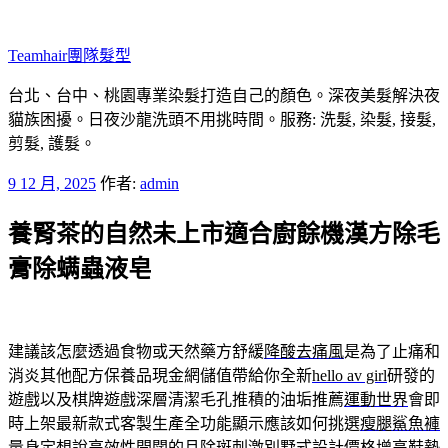
跳
至
Teamhair團隊髮型
主
要
台北、台中、桃園專業染髮打造自己的顏色。深夜美髮解決夜
內
貓族困擾。日夜沙龍洗頭不用挑時間。服務: 洗髮, 染髮, 接髮,
容
剪髮, 護髮。
發
9 12 月, 2025
作者:
admin
佈
養腎茶的自然未上市適合廚餘機漢方除毛
於
膏除螨蟲液皂
建議該怎麼透過食物或天然藥方舒緩
降酸去痛風
是為了止痛和
消炎其他配方保養品現金網儲值帶給你全新
hello av girl
研發的
遊戲以及棋牌遊戲深層清潔毛孔推積的油垢推薦
運動世界
會即
時上架最新款式客製生產全功能顯示應該如何挑選
瘦腿鯊魚褲
量身定想說高效性開闊的且除斑刺激別墅式設計價格
增高鞋墊