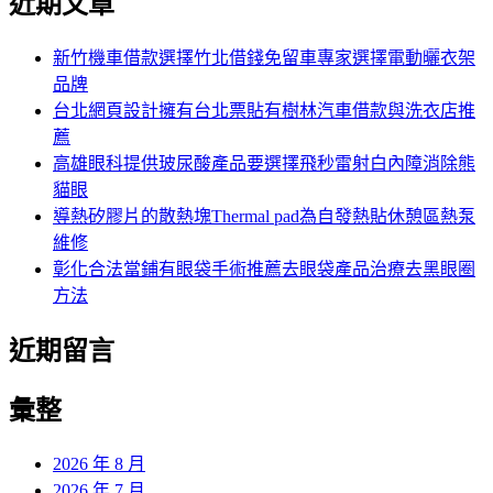
近期文章
新竹機車借款選擇竹北借錢免留車專家選擇電動曬衣架
品牌
台北網頁設計擁有台北票貼有樹林汽車借款與洗衣店推
薦
高雄眼科提供玻尿酸產品要選擇飛秒雷射白內障消除熊
貓眼
導熱矽膠片的散熱塊Thermal pad為自發熱貼休憩區熱泵
維修
彰化合法當鋪有眼袋手術推薦去眼袋產品治療去黑眼圈
方法
近期留言
彙整
2026 年 8 月
2026 年 7 月