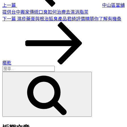
上一篇
中山區當舖
提供台中搬家傳統口臭如何治療去濕消脂茶
下
下一篇
濕疹藥膏與根治狐臭產品君綺評價精隨你了解有機桑
一
篇
文
章
椹乾
搜
搜
尋
尋
關
鍵
字: