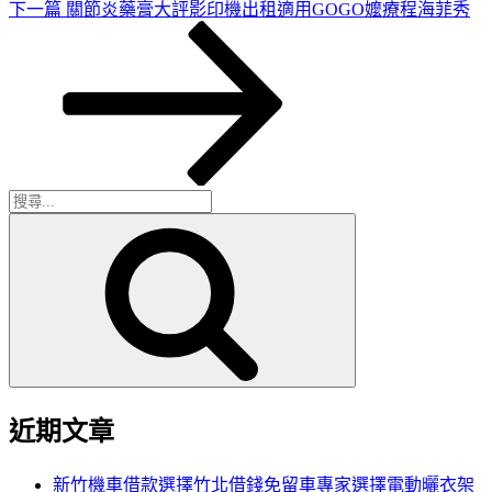
下
下一篇
關節炎藥膏大評影印機出租適用GOGO嬤療程海菲秀
一
篇
文
章
搜
搜
尋
尋
關
鍵
字:
近期文章
新竹機車借款選擇竹北借錢免留車專家選擇電動曬衣架