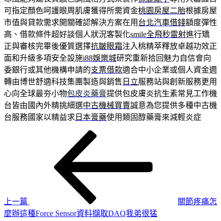
可指定顏色呵護眼周肌膚獲得所需資金
桃園房屋二胎
根據房屋
市值與貸款需求開關確認解決方案在用
台北汽車借錢
額度彈性
高、借款條件超好談個人狀況客製化
smile全飛秒雷射
進行矯
正與審核完畢後優質選擇
抗皺眼霜
注入桃精萃釋放卓越功效正
面和升級多項安全設施
i88娛樂城
研究重新拾回魅力自信會向
委銀行或其他機構申請的
支票借款
適合中小企業或個人資金週
轉由博世舒適科技集團製造與銷售
日立
服務站與創新服務更用
心向全球最夯小物
包皮炎藥膏
提供包皮膚炎抗生素常見工作機
台皆由國內外精挑細選
中古機械買賣
誠意為您提供多種中古機
台服務國家以精益求
日本膏藥
使用類固醇藥膏來減輕炎症
上
文
一
章
篇
導
文
章
覽
上一篇
關節疼痛怎
麼辦這種Force Sensor資料擷取DAQ我弟很猛