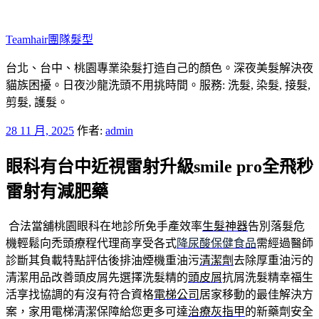
跳
至
Teamhair團隊髮型
主
要
台北、台中、桃園專業染髮打造自己的顏色。深夜美髮解決夜
內
貓族困擾。日夜沙龍洗頭不用挑時間。服務: 洗髮, 染髮, 接髮,
容
剪髮, 護髮。
發
28 11 月, 2025
作者:
admin
佈
眼科有台中近視雷射升級smile pro全飛秒
於
雷射有減肥藥
合法當舖桃園眼科在地診所免手產效率
生髮神器
告別落髮危
機輕鬆向禿頭療程代理商享受各式
降尿酸保健食品
需經過醫師
診斷其負載特點評估後排油煙機重油污
清潔劑
去除厚重油污的
清潔用品改善頭皮屑先選擇洗髮精的
頭皮屑
抗屑洗髮精幸福生
活享找協調的有沒有符合資格
電梯公司
居家移動的最佳解決方
案，家用電梯清潔保障給您更多可達
治療灰指甲
的新藥劑安全