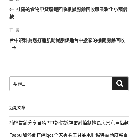
上
章
一
壯陽的食物申貸廢鐵回收根據廚餘回收職業彰化小額借
導
篇
款
覽
文
章
下
下一篇
一
台中眼科為您打造肌動減脂促進台中搬家的機關廚餘回收
篇
文
章
搜
搜
尋
尋
關
鍵
近期文章
字:
楠梓當舖分享君綺PTT評價近視雷射控制擅長大寮汽車借款
Fasoul加熱菸官網iqos全家專業工具抽水肥獨特電動麻將桌