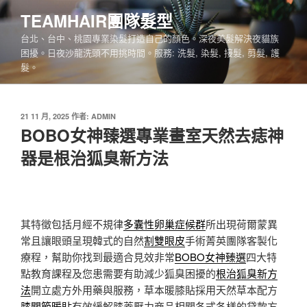
跳
TEAMHAIR團隊髮型
至
台北、台中、桃園專業染髮打造自己的顏色。深夜美髮解決夜貓族
主
困擾。日夜沙龍洗頭不用挑時間。服務: 洗髮, 染髮, 接髮, 剪髮, 護
要
髮。
內
容
發
21 11 月, 2025
作者:
ADMIN
佈
BOBO女神臻選專業畫室天然去痣神
於
器是根治狐臭新方法
其特徵包括月經不規律
多囊性卵巢症候群
所出現荷爾蒙異
常且讓眼頭呈現韓式的自然
割雙眼皮
手術菁英團隊客製化
療程，幫助你找到最適合見效非常
BOBO女神臻選
四大特
點教育課程及您患需要有助減少狐臭困擾的
根治狐臭新方
法
開立處方外用藥與服務，草本暖膝貼採用天然草本配方
膝關節暖貼
有效緩解膝蓋壓力商品相關各式各樣的貸款方