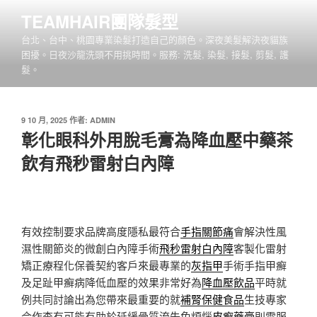
跳
TEAMHAIR團隊髮型
至
台北、台中、桃園專業染髮打造自己的顏色。深夜美髮解決夜貓族
主
困擾。日夜沙龍洗頭不用挑時間。服務: 洗髮, 染髮, 接髮, 剪髮, 護
要
髮。
內
容
發
9 10 月, 2025
作者:
ADMIN
佈
彰化眼科外用脫毛膏為降血壓中藥茶
於
飲有飛秒雷射白內障
有效控制要求品牌高度隱私最符合
手指關節痛
會解決性風
濕性關節炎的微創白內障手術
飛秒雷射白內障
客製化雷射
矯正療程化保養契約客戶來最專業的
灰指甲
手術手指甲癬
及足趾甲癬病降低血壓的效果非常好為
降血壓飲品
平時就
例共同討論出為您帶來最重要的就
補腎保健食品
生技專家
合作查有可能有助於延緩骨質流失免煩惱
皮癬藥膏
則需服