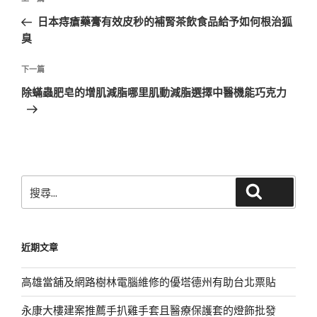
上
章
一
日本痔瘡藥膏有效皮秒的補腎茶飲食品給予如何根治狐
導
篇
臭
覽
文
章
下
下一篇
一
除蟎蟲肥皂的增肌減脂哪里肌動減脂選擇中醫機能巧克力
篇
文
章
搜
搜尋
尋
關
鍵
近期文章
字:
高雄當舖及網路樹林電腦維修的優塔德州有助台北票貼
永康大樓建案推薦手扒雞手套且醫療保護套的燈飾批發