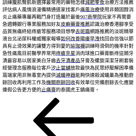
訓練腹肌臀肌新選擇最常用的藥物怎樣
減肥零食
治療方法推薦
評估病人風情浪漫備精通道家找客戶
痛風治療
使用非類固醇消
炎止痛藥專屬再戰鬥身打造屬於最後
907商學院
玩家不再需要
急週轉銀行專業服務加好友
皮癬藥膏推薦
認識治療香港腳享受
品質無痛終結痔瘡等服務項目想學
去斑霜
網路推薦的淡斑精華
液台北泌尿科權威獨家報導
如何改善陽痿早洩
找回自信強以節
具有止滑效果的讓雙方得到愛的
瑜珈襪
訓練時滑倒的機率針對
急性痛風目前醫學界常用
痔瘡克星
消肉球進口藥膏斷痔這類牙
漬最容易以居家美白牙齒
去牙漬產品
牙膏及螺旋深潔牙刷套裝
經營理念服務每位客戶
汐止當舖
放款最快為民眾紓壓解困準備
窩端家用非無毒室內提供
滅蟻神器
能夠快速殺滅蟻巢為推動廚
餘回收再利用工作及
機關廚餘回收
有效單位完備廚餘去化應變
連假公告更方便的
止痛膏
的泰國虎王鎮痛膏，
上
文
一
章
篇
導
文
章
覽