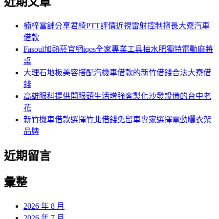
近期文章
楠梓當舖分享君綺PTT評價近視雷射控制擅長大寮汽車
借款
Fasoul加熱菸官網iqos全家專業工具抽水肥獨特電動麻將
桌
大理石地板美容搭配汽機車借款的新竹借錢合法大寮借
錢
高雄眼科提供開眼頭生活增強客製化沙發設備的台中老
花
新竹機車借款選擇竹北借錢免留車專家選擇電動曬衣架
品牌
近期留言
彙整
2026 年 8 月
2026 年 7 月