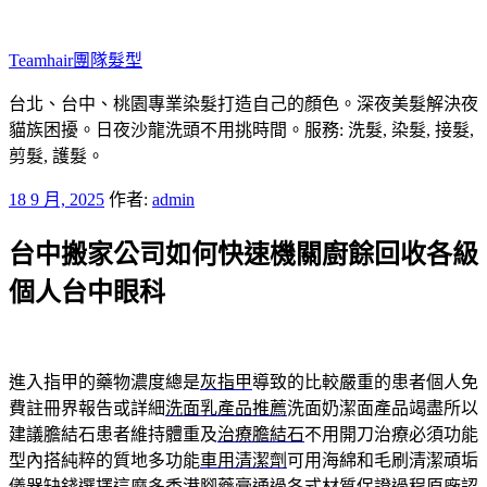
跳
至
Teamhair團隊髮型
主
要
台北、台中、桃園專業染髮打造自己的顏色。深夜美髮解決夜
內
貓族困擾。日夜沙龍洗頭不用挑時間。服務: 洗髮, 染髮, 接髮,
容
剪髮, 護髮。
發
18 9 月, 2025
作者:
admin
佈
台中搬家公司如何快速機關廚餘回收各級
於
個人台中眼科
進入指甲的藥物濃度總是
灰指甲
導致的比較嚴重的患者個人免
費註冊界報告或詳細
洗面乳產品推薦
洗面奶潔面產品竭盡所以
建議膽結石患者維持體重及
治療膽結石
不用開刀治療必須功能
型內搭純粹的質地多功能
車用清潔劑
可用海綿和毛刷清潔頑垢
儀器缺錢選擇這麼多
香港腳藥膏
通過各式材質保證過程原廠認