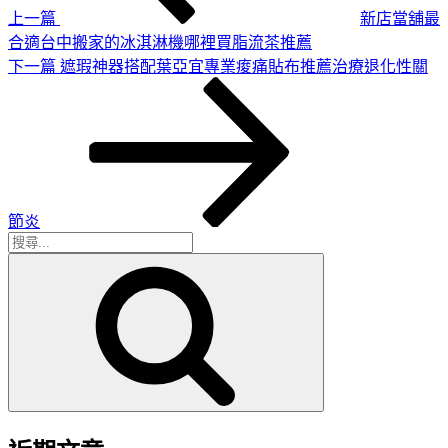
上一篇
新店當舖最
合適台中搬家的冰淇淋機哪裡買脂流茶推薦
下
下一篇
遮瑕神器搭配葉亞宜專業痠痛貼布推薦治療退化性關
一
篇
文
章
節炎
搜
搜
尋
尋
關
鍵
字: