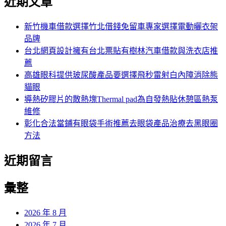
近期文章
新竹機車借款選擇竹北借錢免留車專家選擇電動曬衣架
品牌
台北網頁設計擁有台北票貼有樹林汽車借款與洗衣店推
薦
高雄眼科提供玻尿酸產品要選擇飛秒雷射白內障消除熊
貓眼
導熱矽膠片的散熱塊Thermal pad為自發熱貼休憩區熱泵
維修
彰化合法當鋪有眼袋手術推薦去眼袋產品治療去黑眼圈
方法
近期留言
彙整
2026 年 8 月
2026 年 7 月