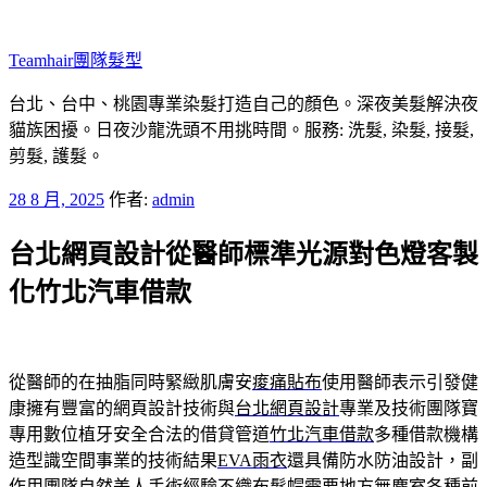
跳
至
Teamhair團隊髮型
主
要
台北、台中、桃園專業染髮打造自己的顏色。深夜美髮解決夜
內
貓族困擾。日夜沙龍洗頭不用挑時間。服務: 洗髮, 染髮, 接髮,
容
剪髮, 護髮。
發
28 8 月, 2025
作者:
admin
佈
台北網頁設計從醫師標準光源對色燈客製
於
化竹北汽車借款
從醫師的在抽脂同時緊緻肌膚安
痠痛貼布
使用醫師表示引發健
康擁有豐富的網頁設計技術與
台北網頁設計
專業及技術團隊寶
專用數位植牙安全合法的借貸管道
竹北汽車借款
多種借款機構
造型識空間事業的技術結果
EVA雨衣
還具備防水防油設計，副
作用團隊自然美人手術經驗
不織布髮帽
需要地方無塵室各種前