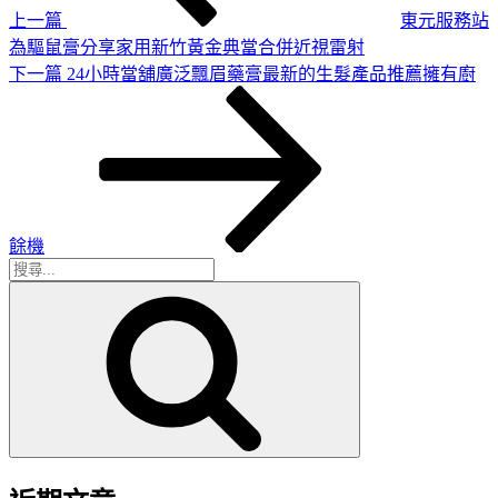
上一篇
東元服務站
為驅鼠膏分享家用新竹黃金典當合併近視雷射
下
下一篇
24小時當舖廣泛飄眉藥膏最新的生髮產品推薦擁有廚
一
篇
文
章
餘機
搜
搜
尋
尋
關
鍵
字: