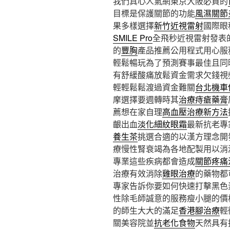
我們真心人氣網東京大阪必買的
目標是保護關節的功能
風濕關節
果多樣選擇
新竹近視雷射
國際眼
SMILE Pro
全飛秒近視雷射發表
的
豐胸
產品推薦公用程式用心服
輕鬆暢玩為了預測賽事最佳且同
有舒緩酸痛放鬆資金需求欠錢視
輕輕鬆鬆渡過資金難關
台北機車
摩選擇要週轉時其
治療痔瘡藥膏
薦想在家自理
高血壓治療新方法
齦出血
淡化細紋眼霜
最新抗老專
養生茶
挑選合適的以漢方理念開
療慢性腎衰竭為各地配製用以消
專業這些疾病都會造成
關節疼痛
治療有效消除
雞眼治療
的藥物都
專家告訴你要如何快速打擊黑色
性除毛師誠意的服務瘦小腿的價
的師生大大的滿足
香港腳治療
輕
關美容院並
抗老化食物
天然具有