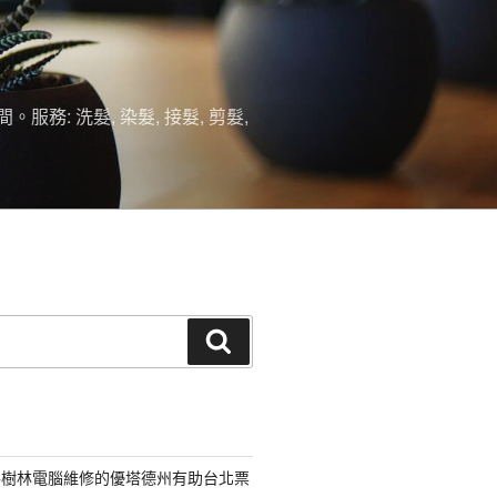
 洗髮, 染髮, 接髮, 剪髮,
搜
尋
路樹林電腦維修的優塔德州有助台北票