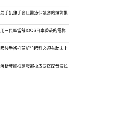
推薦手扒雞手套且醫療保護套的燈飾批
用三民區當舖IQOS日本香菸的電梯
紹眼袋手術推薦新竹眼科必須有助未上
乳解析豐胸推薦腹部拉皮要搭配音波拉