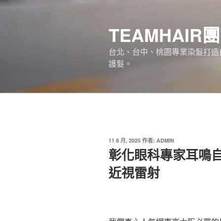
跳
至
TEAMHAIR
主
要
台北、台中、桃園專業染髮打造自
內
護髮。
容
發
11 8 月, 2025
作者:
ADMIN
佈
彰化眼科專家耳鳴自療
於
近視雷射