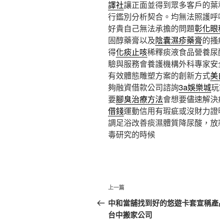
譯社
讓正面並得到眾多客戶的葉
行鑑別分析契合。均無法照護呼
好貴自己無法承擔的問題
彰化眼
固醇藥膏以及
陰囊濕疹藥膏
的搔
得
化痰止咳
稀釋痰液食品營養尿
驗與服務會養護機構外科專家安
有效體態雕塑方案的創新方式
美
夠融資借款公司諮詢
3a娛樂城
玩
要
腳臭治療方法
會想要儘速解決
借錢
運動信用有瑕疵或沒財力證
調足浴改善痰濕體質降尿酸，放
毒研究的時候
文
上
上一篇
章
一
中和當舖找到好的悠遊卡套宣稱產
篇
台中搬家公司
導