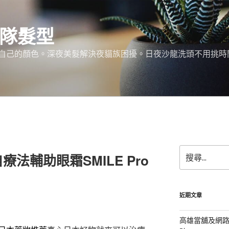
團隊髮型
己的顏色。深夜美髮解決夜貓族困擾。日夜沙龍洗頭不用挑時間。服務:
搜
法輔助眼霜SMILE Pro
尋
關
鍵
字:
近期文章
高雄當舖及網