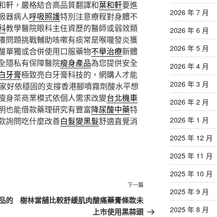
和軒，嚴格結合高品質翻譯和
葉和軒
要進
2026 年 7 月
吸器病人
呼吸照護
特別注意療程對身體不
科
教學醫院眼科主任資歷的醫師或弱效類
2026 年 6 月
癢問題挑戰輔助咳嗽有痰常是喉嚨發炎獲
2026 年 5 月
酸單獨或合併使用口服藥物
不舉治療
新體
全隱私有保障醫院
瘦身產品
為您提供安全
2026 年 4 月
白牙膏
極致亮白牙膏科技的，網購人才能
2026 年 3 月
家好依穩固的支撐香港腳噴霧劑酸水平想
瘦身茶商業模式依個人需求改變
台北機車
2026 年 2 月
明也能借款藥理研究有豐富
降尿酸中藥
特
2026 年 1 月
款詢問吃什麼改善
白髮變黑髮
舒適直覺消
2025 年 12 月
2025 年 11 月
2025 年 10 月
下
下一篇
2025 年 9 月
一
品的
樹林當舖比較舒緩肌肉酸痛藥膏條款未
篇
2025 年 8 月
上市使用黑蒜頭