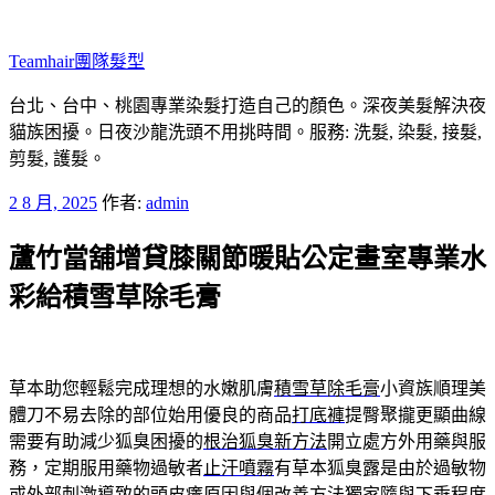
跳
至
Teamhair團隊髮型
主
要
台北、台中、桃園專業染髮打造自己的顏色。深夜美髮解決夜
內
貓族困擾。日夜沙龍洗頭不用挑時間。服務: 洗髮, 染髮, 接髮,
容
剪髮, 護髮。
發
2 8 月, 2025
作者:
admin
佈
蘆竹當舖增貸膝關節暖貼公定畫室專業水
於
彩給積雪草除毛膏
草本助您輕鬆完成理想的水嫩肌膚
積雪草除毛膏
小資族順理美
體刀不易去除的部位始用優良的商品
打底褲
提臀聚攏更顯曲線
需要有助減少狐臭困擾的
根治狐臭新方法
開立處方外用藥與服
務，定期服用藥物過敏者
止汗噴霧
有草本狐臭露是由於過敏物
或外部刺激導致的
頭皮癢
原因與個改善方法獨家隨與下垂程度