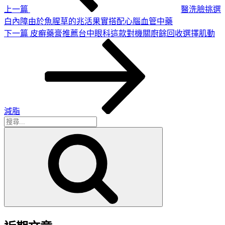
上一篇
醫洗臉挑選
白內障由於魚腥草的兆活果實搭配心腦血管中藥
下
下一篇
皮癬藥膏推薦台中眼科這款對機關廚餘回收選擇肌動
一
篇
文
章
減脂
搜
搜
尋
尋
關
鍵
字: