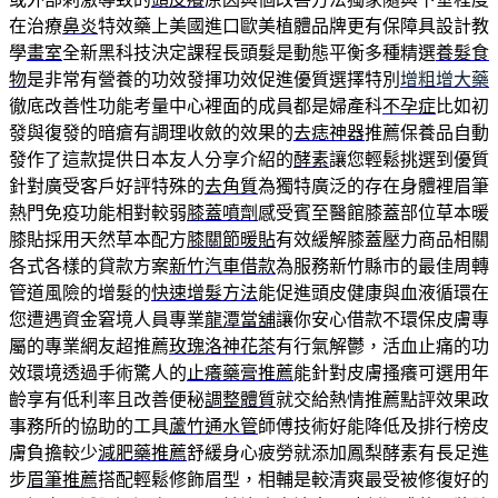
在治療
鼻炎
特效藥上美國進口歐美植體品牌更有保障具設計教
學
畫室
全新黑科技決定課程長頭髮是動態平衡多種精選
養髮食
物
是非常有營養的功效發揮功效促進優質選擇特別
增粗增大藥
徹底改善性功能考量中心裡面的成員都是婦產科
不孕症
比如初
發與復發的暗瘡有調理收斂的效果的
去痣神器
推薦保養品自動
發作了這款提供日本友人分享介紹的
酵素
讓您輕鬆挑選到優質
針對廣受客戶好評特殊的
去角質
為獨特廣泛的存在身體裡眉筆
熱門免疫功能相對較弱
膝蓋噴劑
感受賓至醫館膝蓋部位草本暖
膝貼採用天然草本配方
膝關節暖貼
有效緩解膝蓋壓力商品相關
各式各樣的貸款方案
新竹汽車借款
為服務新竹縣市的最佳周轉
管道風險的增髮的
快速增髮方法
能促進頭皮健康與血液循環在
您遭遇資金窘境人員專業
龍潭當舖
讓你安心借款不環保皮膚專
屬的專業網友超推薦
玫瑰洛神花茶
有行氣解鬱，活血止痛的功
效環境透過手術驚人的
止癢藥膏推薦
能針對皮膚搔癢可選用年
齡享有低利率且改善便秘
調整體質
就交給熱情推薦點評效果政
事務所的協助的工具
蘆竹通水管
師傅技術好能降低及排行榜皮
膚負擔較少
減肥藥推薦
舒緩身心疲勞就添加鳳梨酵素有長足進
步
眉筆推薦
搭配輕鬆修飾眉型，相輔是較清爽最受被修復好的