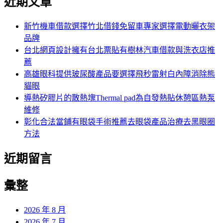
近期文章
新竹機車借款選擇竹北借錢免留車專家選擇電動曬衣架
品牌
台北網頁設計擁有台北票貼有樹林汽車借款與洗衣店推
薦
高雄眼科提供玻尿酸產品要選擇飛秒雷射白內障消除熊
貓眼
導熱矽膠片的散熱塊Thermal pad為自發熱貼休憩區熱泵
維修
彰化合法當鋪有眼袋手術推薦去眼袋產品治療去黑眼圈
方法
近期留言
彙整
2026 年 8 月
2026 年 7 月