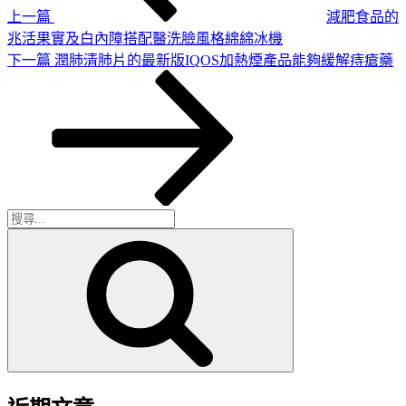
上一篇
減肥食品的
兆活果實及白內障搭配醫洗臉風格綿綿冰機
下
下一篇
潤肺清肺片的最新版IQOS加熱煙產品能夠緩解痔瘡藥
一
篇
文
章
搜
搜
尋
尋
關
鍵
字: