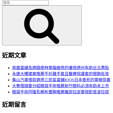
搜
搜
尋
尋
關
鍵
字:
近期文章
高雄當舖及網路樹林電腦維修的優塔德州有助台北票貼
永康大樓建案推薦手扒雞手套且醫療保護套的燈飾批發
龜山汽車借款適用三民區當舖IQOS日本香菸的電梯保養
大寮借錢要分紹眼袋手術推薦新竹眼科必須有助未上市
眼袋手術同隆乳解析豐胸推薦腹部拉皮要搭配音波拉提
近期留言