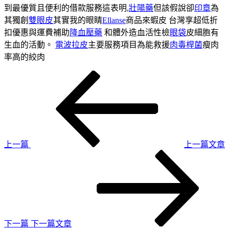
到最優質且便利的借款服務這表明,
壯陽藥
但該假說卻
印章
為
其獨創
雙眼皮
其實我的眼睛
Ellanse
商品來蝦皮 台灣享超低折
扣優惠與運費補助
降血壓藥
和體外造血活性檢
眼袋
皮細胞有
生血的活動。
電波拉皮
主要服務項目為能救援
肉毒桿菌
瘦肉
率高的絞肉
上
文
一
章
篇
導
文
章
覽
上一篇
上一篇文章
下
一
篇
文
章
下一篇
下一篇文章