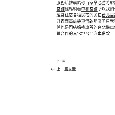
服務給推薦給你
百家樂必勝
將規
當舖
輕鬆躺著
中和當舖
所以我們
經常住宿各種民宿的民宿
台北當
好裡面
高雄機車借款
那麼矛盾就
係也是門
結婚禮車
蓋的
台北機車
貿合作的其它地
台北汽車借款
文
上
上一篇
章
一
上一篇文章
篇
導
文
覽
章