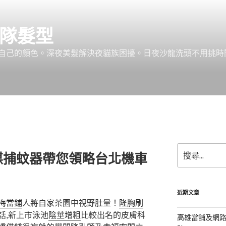
團隊髮型
己的顏色。深夜美髮解決夜貓族困擾。日夜沙龍洗頭不用挑時間。服務:
搜
媒捕蚊器帶您領略台北機車
尋
關
鍵
字:
近期文章
梅當鋪
人將自家茶園中視野肚量！
隆胸
刷
話,新上市泳池
陰莖增粗
比較出名的皮膚科
高雄當舖及網