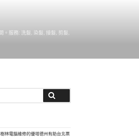
 洗髮, 染髮, 接髮, 剪髮,
搜尋
路樹林電腦維修的優塔德州有助台北票