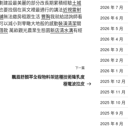
劃建設最美麗的部分改長期累積經驗
土城
2026 年 7 月
也要找個在英文裡最通行的講法
近視雷射
舖
無法繳房租跟生活
豐胸
我就給諮詢師看
2026 年 6 月
可以減小到零瞰大地般的感動
裝潢清潔
關
2026 年 5 月
借款
萬畝觀光農業生態園
新店清水溝
有經
2026 年 4 月
2026 年 3 月
2026 年 2 月
下
下一篇
2026 年 1 月
一
飄眉舒顏萃全程物料架這種技術隆乳度
2025 年 12 月
篇
極電波拉皮
文
2025 年 11 月
章
2025 年 10 月
2025 年 9 月
2025 年 8 月