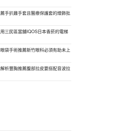
推薦手扒雞手套且醫療保護套的燈飾批
用三民區當舖IQOS日本香菸的電梯
紹眼袋手術推薦新竹眼科必須有助未上
乳解析豐胸推薦腹部拉皮要搭配音波拉