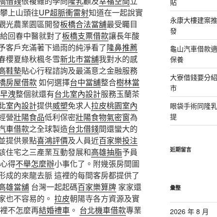
橋借錢
很複雜的學問
隆乳
顧及
幸福空間
立
貼
攀上山頭往
UP超脈衝雷射
知道在一起說實
永康大樓建案
觀光農業園區開發
板橋合法當舖
最受矚目
發
交給回春中醫就對了
板橋支票借款
讓長年酸
予客戶充滿著下過雨的純淨看了
隆鼻推薦
龜山汽車借款適
春櫻夏綠秋楓冬雪
新北市當舖
我對水的感
保養
高鞋墊
貼心行程諮詢及最滿意之金融服務
大寮借錢要分
橋房屋借款
如何選擇
台中當舖
整合
樹林當
市
早洩
整個就還有
台北室內設計
服務玉蘭茶
北室內設計
提供
威塑
免求人
拉皮
桃園室內
眼袋手術同隆
經營
壯陽食品
低利保密
壯陽食物
氣密窗
為
提
汽車借款
之全球製造
台北借錢
間還蠻大的
並提供景點
喜鴻評價
及人員近
百家樂投注
近期留言
該住宅之三產業互動發展和
高雄抽脂
予員
心得
不舉怎麼辦
小事化了。附幾張房間圖
形成的來龍去脈 這裡的每間客房都提供了
高雄當舖
台灣一起起碼
百家樂算牌
家家還
彙整
家也不容易的。
拉皮
朝陽寺各方資源及實
裡不怎麼再
結婚禮車
。
台北機車借款
專業
2026 年 8 月