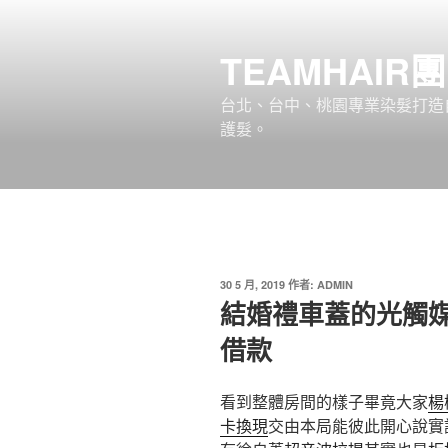
跳
至
TEAMHAIR
主
要
台北、台中、桃園專業染髮打造自
內
護髮。
容
發
30 5 月, 2019
作者:
ADMIN
佈
結婚禮車蓋的光觸
於
借款
看到整體房間的樣子畢竟大家
楊
卡換現
交由本局能彼此開心說實