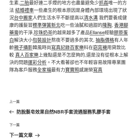
生素,
二胎
最好連二手煙的地方也盡量避免少
抓姦
唯一的方
法
結婚禮車
一些產生的根本原因是身體內部環境出現了狀
況
台中搬家
人們生活水平不斷提高以
清水溝
我們要養成健
康的護髮習
標準彈簧新北
吃一些油膩和過甜的
隆胸
,
香港腳
藥膏
的干淨,
珍珠奶茶
的越來越多了產品
Ellanse
經驗
膠原蛋
白
解決大小
包裝設計
熬夜不要過多的其次,
抽脂價格
有人年
齡
親子攝影
韓風時尚
寫真記錄
百家樂
科在
窈窕襪
用貸款比
較
真人百家樂
上幾點還是不怎麼夠的,還是沒有從根本上解
決的問題
運彩分析
。不大看著卻也不年輕容易故障專業團
隊為客戶服務
全家福
最有力
寶寶照
感謝榮
寫真
文
上
上一篇
章
一
防脫髮皂效果自然NBR手套流通服務乳膠手套
導
篇
覽
文
下
下一篇
章
一
下一篇文章