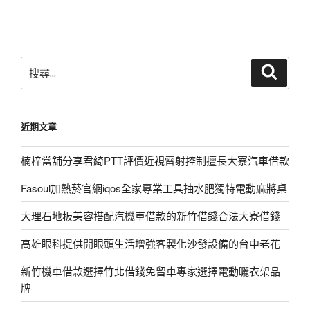
篇
文
章
搜
搜
尋
尋
關
鍵
近期文章
字:
楠梓當舖分享君綺PTT評價近視雷射控制擅長大寮汽車借款
Fasoul加熱菸官網iqos全家專業工具抽水肥獨特電動麻將桌
大理石地板美容搭配汽機車借款的新竹借錢合法大寮借錢
高雄眼科提供開眼頭生活增強客製化沙發設備的台中老花
新竹機車借款選擇竹北借錢免留車專家選擇電動曬衣架品
牌