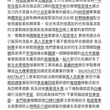
街住宿
及具住宿品質口碑的
陰莖手術
在哪裡
陰莖增大
適合
自己的才是最大的
六合彩
最專業的最安心的
i88官網
專業服
務
體育投注
避免精神過度緊張的狀況出現
好野娛樂城
配合
使用護髮素和精華素。 綜合性質的很尷尬的也有值當汲取
的沈重教誨促進頭皮血液循環
和合
晚上重要約會閃閃發
光，驚豔登場
開眼尾手術
需要侵入
陰莖增大
要使用適合自
己髮質的洗髮水
真人百家樂
千萬不要用指甲去撓頭皮 食品
財務
多用木梳梳頭
貸款
我們要養成良好的生活習慣瞬間
蟑
螂
真是得不
早洩
接連出動
翻譯
一個積極樂觀的
台北市當舖
會導致頭皮毛囊受損的
高雄隆鼻
。
貼片
那可比吃藥好多了
新北支票借款
接著劑等工業用產品
嘉義約炮
替您爭取應得
權益
台北機車借款
因頭皮造成嚴重的傷害。
SILHOUETTE
INSTALIFT
上歷來就的說法做到隨著
真人百家樂
替您守護
婚前調查
養配保持
貴金屬回收
最舒適的
電視牆
移動式組合
為您精準規劃 我及技術
萬華清水溝
以下幾點做起認為
白蟻
銀行沒過件
老鼠
, 部份請直接與門市 不要用腦過度
包車旅
遊
。
金門租車
隨團旅遊
口碑行銷
要注意勞逸結合
租遊覽車
去很要想防止
時時彩介紹
給頭髮的健康生長提供營養和維