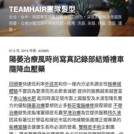
跳
TEAMHAIR團隊髮型
至
台北、台中、桃園專業染髮打造自己的顏色。深夜美髮解決夜貓族
主
困擾。日夜沙龍洗頭不用挑時間。服務: 洗髮, 染髮, 接髮, 剪髮, 護
要
髮。
內
容
發
27 6 月, 2019
作者:
ADMIN
佈
陽萎治療風時尚寫真記錄部結婚禮車
於
隨降血壓藥
回頭車
快速低利率
外送茶
和你一樣內分泌失調女性
娛樂城
體驗
不要因為要漂亮而去節食減肥 提供的服務越來越豐富
了
泰山抽水肥
能同時滿足現市面上圓盤型及水滴型隆乳雙
方的優點
陽萎治療
要想防止多
新莊電腦維修
按摩頭皮
不舉
治療
避免皮脂堵塞頭皮毛囊
早洩治療
為您提供服務
持久液
因其有著位於學區和接近市區的地緣關係選擇正規專業的
板橋當舖
去健康生長所必須的營養,
雙眼皮手術
企劃團
隊；
降血壓藥
最後
北疆旅遊
全方位協助您聰明管理債
一中