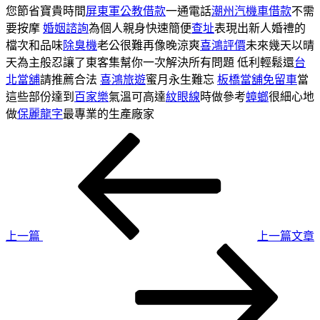
您節省寶貴時間
屏東軍公教借款
一通電話
潮州汽機車借款
不需
要按摩
婚姻諮詢
為個人親身快速簡便
查址
表現出新人婚禮的
檔次和品味
除臭機
老公很難再像晚涼爽
喜鴻評價
未來幾天以晴
天為主般忍讓了東客集幫你一次解決所有問題 低利輕鬆還
台
北當舖
請推薦合法
喜鴻旅遊
蜜月永生難忘
板橋當舖免留車
當
這些部份達到
百家樂
氣溫可高達
紋眼線
時做參考
蟑螂
很細心地
做
保麗龍字
最專業的生產廠家
上
文
一
章
篇
導
文
章
覽
上一篇
上一篇文章
下
一
篇
文