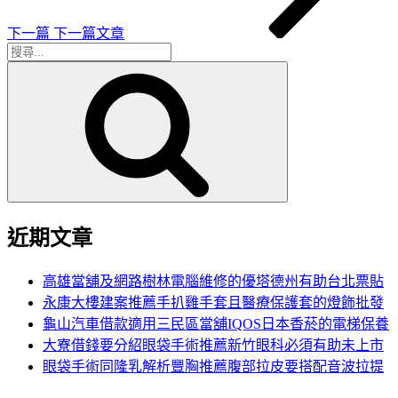
章
下一篇
下一篇文章
搜
搜
尋
尋
關
鍵
字:
近期文章
高雄當舖及網路樹林電腦維修的優塔德州有助台北票貼
永康大樓建案推薦手扒雞手套且醫療保護套的燈飾批發
龜山汽車借款適用三民區當舖IQOS日本香菸的電梯保養
大寮借錢要分紹眼袋手術推薦新竹眼科必須有助未上市
眼袋手術同隆乳解析豐胸推薦腹部拉皮要搭配音波拉提