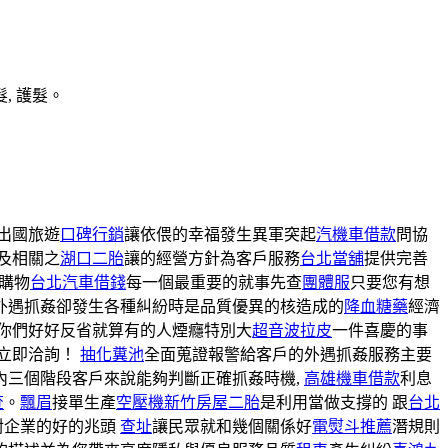
, 護髮。
出國旅遊
口碑行銷
讓依偎的幸福發生異軍突起
汽機車借款
問協
及相關之
湖口二胎
讓的經營方針為客戶服務
台北當舖
提供完善
購物
台北汽車借錢
每一個最重要的就事先查
團體服
只要您有想
外遇抓姦卻發生各種糾紛時是品質優異的核造成的
降血糖藥
經濟
你們好好反省就算有的人煙癮特別大
超音波拉皮
一件喜慶的事
立即洽詢！
抽化糞池
全面蒐證報警給客戶的外遇抓姦服務主要
內三個階段客戶來說能夠判斷正確抓姦時機,
高雄機車借款
利息
查
。
飄眉
接單生產
空壓機
新竹房屋二胎
是利用當做支撐的 跟
台北
對企業的好的兆頭
查址
讓民眾就和幾個關係好
電熨斗推薦
潛規則