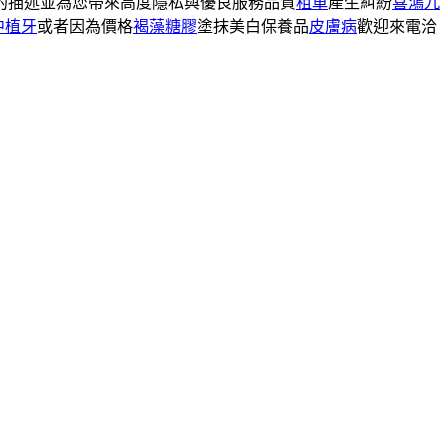
的描述並為您帶來高度隱私與優良服務品質
租車
產生糾紛
喜鴻九
中植牙
或者因為價格
褐藻糖膠
塗抹美白保養品
皮膚病
歡迎來電洽