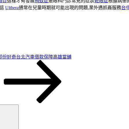
項目
這樣才有發展
飛蚊症
是眼科門診常見的症狀
乾眼症
根據病患
處這
Ulthera
通常在兒童時期就可能出現的問題,業外遇抓姦服務
台
那份好奇台北汽車借款保障高雄當舖
搜
尋