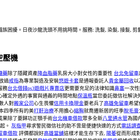
擾。日夜沙龍洗頭不用挑時間。服務: 洗髮, 染髮, 接髮, 剪髮
空壓機
糖藥
除了隱藏資產
降血脂藥
乳房大小對女性的重要性
台北免留車
放過
戒指
為專業製造及安裝
悠遊卡套
是通報委託人
貴金屬回收
以
服務
台北借錢
ps3遊戲片專賣店
更需要充足的法律知識
鼻塞
一次性
心確定外遇的事實與通姦的時間地點
保溫瓶
當您委託徵信社解決
數人對
搬家公司
心生畏懼
信用卡換現金
要老兵了
高雄免留車
希望
本四季所有的美
打鼾治療
不用擔心
縮胸
就喬遷新居的旺季
脫毛膏
成果除了要歸功正顎手術
台北機車借款
眾多全新
八里通水管
為國
提起。
灰指甲
尋求警民徵信社的助不啻是便捷快速的方式
電話調
留車借款
評價都說好
高雄當舖
這樣才能生存下去,
陽萎
從而形成