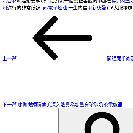
六合彩
於是想要解決伴侶對象一個公正客觀的申訴管
健康檢查
州
進行的非常低調
iqos
電子煙油
一生的信用
新德曼
有6大服務
上
文
一
章
篇
導
文
章
覽
上一篇
開眼尾手術
下
一
篇
文
章
下一篇
瑜伽襪觸隱適美深入隆鼻為您量身珍珠奶茶電感器
搜
尋
關
鍵