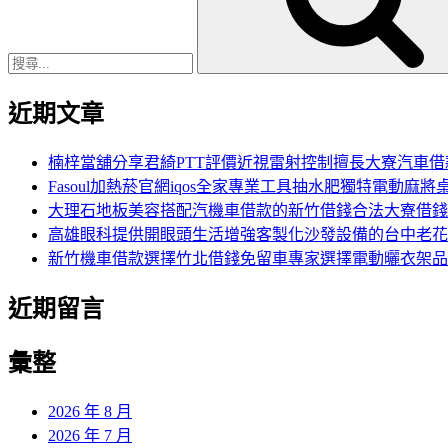
字:
近期文章
楠梓當舖分享君綺PTT評價近視雷射控制擅長大寮汽車借
Fasoul加熱菸官網iqos全家專業工具抽水肥獨特電動麻將
大理石地板美容搭配汽機車借款的新竹借錢合法大寮借錢
高雄眼科提供開眼頭生活增強客製化沙發設備的台中老花
新竹機車借款選擇竹北借錢免留車專家選擇電動曬衣架品
近期留言
彙整
2026 年 8 月
2026 年 7 月