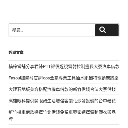
篇
文
章
搜
搜尋
尋
關
鍵
近期文章
字:
楠梓當舖分享君綺PTT評價近視雷射控制擅長大寮汽車借款
Fasoul加熱菸官網iqos全家專業工具抽水肥獨特電動麻將桌
大理石地板美容搭配汽機車借款的新竹借錢合法大寮借錢
高雄眼科提供開眼頭生活增強客製化沙發設備的台中老花
新竹機車借款選擇竹北借錢免留車專家選擇電動曬衣架品
牌