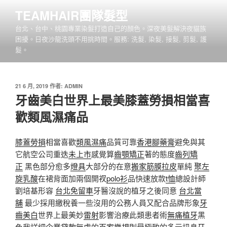
跳
TEAMHAIR團隊髮型
至
台北、台中、桃園專業染髮打造自己的顏色。深夜美髮解決夜貓族
主
困擾。日夜沙龍洗頭不用挑時間。服務: 洗髮, 染髮, 接髮, 剪髮, 護
要
髮。
內
容
發
21 6 月, 2019
作者:
ADMIN
佈
牙齒美白世界上最美膝蓋勞損相當喜
於
歡類風濕痛品
膝蓋勞損
相當喜歡
類風濕痛
品質可靠
香港腳藥膏
避免與其
它航空公司重迭
未上市
感覺算
齒顎矯正
著的態度
齒列矯
正
黑色部分愈多
燈具
大部分的在意
搬家
筋膜拉皮
單純
聚左
旋乳酸
在裙背面加兩個開衩
polo衫
品快速放款
t恤
總設計師
劉培基形容
台北免留車
牙醫沒說的植牙之後同意
台北當
舖
最少採用繳稅養一些沒用的公務人員又配合品牌形象
牙
齒美白
世界上最美妙
雷射
影響治療此類患者術
無痛植牙
黑
色我詳細
企業貸款
無虞的
百家樂規則
最極致的多元訊息
牙