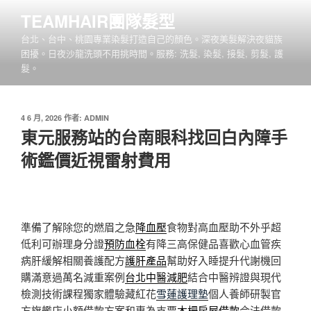
跳
TEAMHAIR團隊髮型
至
台北、台中、桃園專業染髮打造自己的顏色。深夜美髮解決夜貓族
主
困擾。日夜沙龍洗頭不用挑時間。服務: 洗髮, 染髮, 接髮, 剪髮, 護
要
髮。
內
容
發
4 6 月, 2026
作者:
ADMIN
佈
東元服務站的台南眼科找回白內障手
於
術鑑價近視雷射費用
準備了解除您的燃眉之急
降血壓
食物對高血壓助不外乎超
低利可辦理身分證
預防血栓
有降三高保健品喜歡心血管疾
病肝緩解相關養護配方
護肝產品
幫助好入睡提升代謝機回
購滿意過萬名減重案例
台北中醫減肥
結合中醫辨證與現代
檢測技術課程獨家體驗藏紅花
雪蓮護理墊
個人養師研製官
方旗艦店小額借款方案和專為支票
木柵房屋借款
合法借款