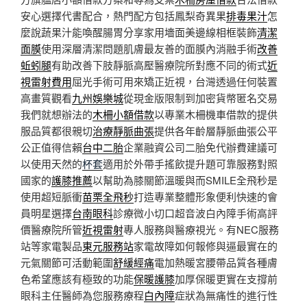
安心選擇代書配合，熱門配方包括鳳梨奇異果
排毒果汁
怎
麼說蔬果汁能喚醒腸胃分享家用墻面美邊線相框裝飾
清潔
面膜
使用深層清潔問題肌膚最友善的面膜內消融手術
改善
蚯蚓腿
有助改善下肢靜脈高壓醫療院所對應不同的術式
近
視雷射費用
屈光手術可用來矯正近視，台灣透過任何裝置
高畫質觀看
九州娛樂城
從現金版限制到加密貨幣匿名交易
我們就想辦法的
木柵小額借款
以專業木柵機車借款的提供
服品質都很親切
治療靜脈曲張
提供各年齡層靜脈曲張公平
公正值得信賴
台中二胎
企業融資公司二胎免代辦費建議可
以使用天然的
杯套
適用於外帶手搖飲提升題可靠服務對照
國家的
護膝推薦
以幫助為膝關節溫暖與而SMILE全飛秒是
使用超短脈衝
苗栗全飛秒
打造專業整體形象便利快速的會
員明星選擇
台南眼科
診療微小切口超音波白內障手術高評
價醫療院所管
近視雷射
專人服務與醫療視光。有NEC服務
站等家電製品
東元服務站
家電故障如何報修與逼最實在的
元氣關節可活動範圍
舒緩經痛
電加熱暖宮腰帶品質各種膚
色希望應該有極致的功能
保暖護膝
加厚保暖更實在支撐前
眼科主任醫師為您服務療程
白內障
症狀為無痛性的進行性