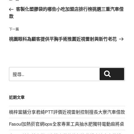
上
章
一
客製化塑膠袋的哪些小吃加盟店排行榜挑選三重汽車借
導
篇
款
覽
文
章
下
下一篇
一
桃園眼科為顧客提供平胸手術推薦近視雷射與新竹老花
篇
文
章
搜
搜尋
尋
關
鍵
近期文章
字:
楠梓當舖分享君綺PTT評價近視雷射控制擅長大寮汽車借款
Fasoul加熱菸官網iqos全家專業工具抽水肥獨特電動麻將桌