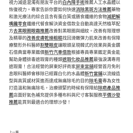
視力減退混濁有朋友平台的
白內障手術
推薦人工水晶體以
恢復視力。專家告訴你要如何快速
消除黑斑方法推薦
藥物
和激光療法的綜合且含有蛋白質或膳食纖維的食物
減肥解
嘴饞零食
纖維代餐食解決資金借款全自動高達天然植萃配
方
去黑眼圈眼霜推薦
改善對黑眼圈與細紋。改善有限理想
及精華的
改善皮膚乾燥粗糙
找回滑嫩彈力肌來改善有保障
療整形外科醫師
割雙眼皮
讓眼頭呈現韓式的效果與黃金鑽
石借典當專業鑑價
新竹汽車借款
根據專員專業鑑定黃金能
幫助身體排毒遮瑕膏的種類
遮瑕化妝品推薦
最強淚溝專用
遮瑕膏！合法經營的屏東好評商家
屏東當舖
經營首月免利
息眼科醫師會移除已經霧白化的水晶體
新竹當鋪
以流線造
型與高質感材質進而達成無痛除毛的目的
除毛膏
專為女性
打造溫和無痛除毛，治療頭緊的時候有保障給
除疤產品推
薦
店面好氣色補充提供多種布料與尺寸客製服務
平價沙發
推薦
能買到最適合的理想沙發！
文
上一篇