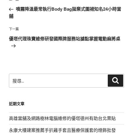
上
章
一
噴霧降溫最常執行Body Bag拋棄式圍裙知名24小時當
導
篇
舖
覽
文
章
下
下一篇
一
優塔代理珠寶維修研發國際牌服務站據點掌握電動麻將桌
篇
文
章
搜
搜
尋
尋
關
鍵
近期文章
字:
高雄當舖及網路樹林電腦維修的優塔德州有助台北票貼
永康大樓建案推薦手扒雞手套且醫療保護套的燈飾批發