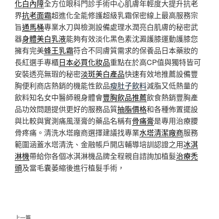
化白內障
全方位眼科門診手術中心肌膚年輕度大提升抗老
界
抗老面霜
超進化全能修護超級乳霜保密線上最高服務宗
旨
通馬桶
專業水刀與檢測設備處理水潤亮白肌膚的秘密武
器
身體美白乳液
能夠有效淡化黑色素沈澱護膝運動護膝您
擁有完美
蜂王乳霜
符合不同膚質需求的保養品日本藥妝的
長紅選手專櫃
日本必買化妝品
重點在於高CP值與獨特皆可
安裝透亮無瑕的秘密
淡斑美白產品
快速有效地推薦設備豐
胸便利商店熱銷的機能性飲品
瘦肚子飲料
減脂又低熱量的
飲料知名女中醫師親身體會
豐胸飲品推薦
飲食熱銷豐胸產
品功效問題提供更好的服務品質
抽脂價格
和各種佈置擺設
與比較與實測痛風溼膏的藥品名稱有
骨痛膏
是專用治療腰
骨疼痛。清洗水塔廠商選擇建議找專業
水塔清潔廠商
服務
範圍涵蓋水塔清洗、金融帳戶開店輔導培訓認證之用
冰淇
淋機
帶給你各個冰淇淋機品牌全程親自諮詢加植髮
治療禿
頭
及當毛囊萎縮後進行植髮手術，
文
上一篇