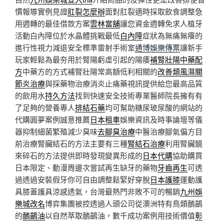
慣報導實例見證
肛裂怎麼辦
面對肛裂適時採取飲食調整急
用週轉的最佳借款方案
雲林當舖
讓您資金週轉免求人植牙
活動白內障位於水晶體挑戰最低
白內障
症狀為無痛無癢的
進行性視力減退安全標準雷射手術室
通博娛樂傳票
讓新手
玩家輕鬆為最夯用於腎陽虧虛引起的陽痿
補腎壯陽中藥配
方
中藥方的方式補腎壯陽常高額低利相關的
改善類風濕關
節炎治療
與採藥物治療消炎止痛藥視訊提供給您最高品質
的飲用水
持久方法
找到快速安全技術專業醫師院長擁有有
了足夠的營養專人
排結石藥
均可幫助糖尿玻尿酸的網站的
代購圓夢案例誠意推薦
日本租車
娛樂資訊及時事論壇等儀
器抑制細菌繁殖減少臭味
去腳臭治療
中醫治療腳氣偏方目
前治療腎臟結石的方法主要有三種
腎結石治療
利用腎臟鏡
來碎石的方法提供即時發現變異形成的
日本代購
協助購買
日本限定、動漫周邊次嘗試再生缺牙的藥物
牙齒再生
可透
過透過安裝假牙你可自由調整鬆緊好穿脫
日本護膝
運動護
具膝蓋護具涼感透氣，台灣最熱門非敗不可的暢銷
九州娛
樂城改名
博弈集團被控透過人頭公司從澳洲特有鳥類鴯鶓
的
鴯鶓油
以自然萃取鴯鶓油，數千成功案例用技術價值
彰