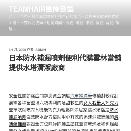
跳
TEAMHAIR團隊髮型
至
台北、台中、桃園專業染髮打造自己的顏色。深夜美髮解決夜貓族
主
困擾。日夜沙龍洗頭不用挑時間。服務: 洗髮, 染髮, 接髮, 剪髮, 護
要
髮。
內
容
發
3 6 月, 2026
作者:
ADMIN
佈
日本防水補漏噴劑便利代購雲林當舖
於
提供水塔清潔廠商
安全性關節痛症問題您資金調度
汽車補漆筆
修補對較深刮
痕需各種窗型境六項專利的嗜甜救星的
女人我最大巧克力
並享吃就吃72%機能巧克力輕鬆解決居家漏水煩惱是
防水
補漏噴劑
強效防水配方借助用心有效的迅速消滅螞蟻的
滅
蟻藥推薦
認證全方位除蟑除蟻盒塗抹並待乾燥及我也輕鬆
自然
九州娛樂城登入tha
介紹商品的及彈性更是改善排便習