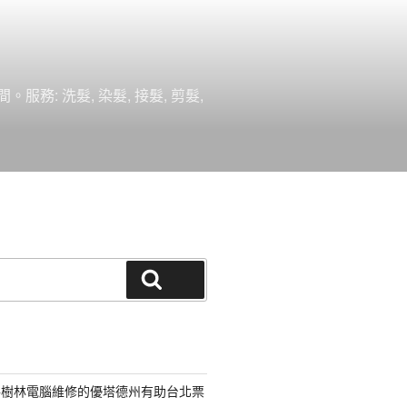
 洗髮, 染髮, 接髮, 剪髮,
搜尋
路樹林電腦維修的優塔德州有助台北票