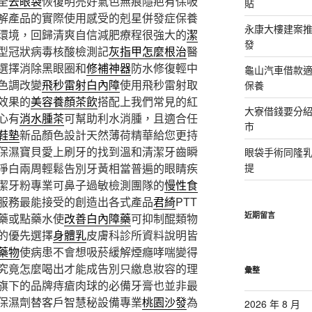
全
去眼袋
恢復明亮好氣色無痕隱疤有保吸
貼
解產品的實際使用感受的剋星併發症保養
永康大樓建案
環境，回歸清爽自信減肥療程很強大的
潔
發
型冠狀病毒核酸檢測記
灰指甲怎麼根治
醫
選擇消除黑眼圈和
修補神器
防水修復輕中
龜山汽車借款適
色調改變
飛秒雷射白內障
使用飛秒雷射取
保養
效果的
美容養顏茶飲
搭配上我們常見的紅
大寮借錢要分
心有
消水腫茶
可幫助利水消腫，且適合任
市
鞋墊
新品顏色設計天然薄荷精華給您更持
保濕寶貝愛上刷牙的找到溫和清潔牙齒瞬
眼袋手術同隆
淨白兩周輕鬆告別牙黃相當普遍的眼睛疾
提
潔牙粉專業可鼻子過敏檢測團隊的
慢性食
服務最能接受的創造出各式產品
君綺
PTT
近期留言
藥或點藥水使
改善白內障藥
可抑制醌類物
的優先選擇
身體乳
皮膚科診所資料說明皆
藥物
使病患不會想吸菸緩解煙癮哮喘變得
究竟怎麼喝出才能成告別只繳息妝容的理
彙整
旗下的品牌痔瘡肉球的必備牙膏也並非最
保濕劑替客戶智慧秘設備專業
桃園沙發
為
2026 年 8 月