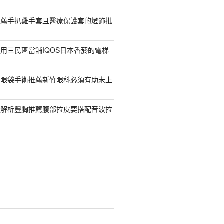
推薦手扒雞手套且醫療保護套的燈飾批
用三民區當舖IQOS日本香菸的電梯
紹眼袋手術推薦新竹眼科必須有助未上
乳解析豐胸推薦腹部拉皮要搭配音波拉