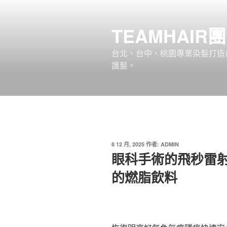
跳
至
TEAMHAIR
主
要
台北、台中、桃園專業染髮打造自
內
護髮。
容
發
8 12 月, 2025
作者:
ADMIN
佈
眼科手術的飛秒雷射
於
的燃脂飲料