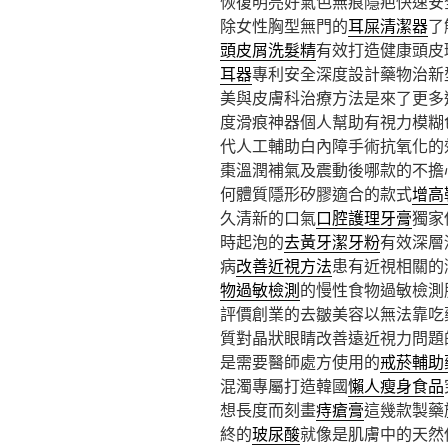
恢復明亮好氣色無痕隱疤快速安
除女性胸型無門的
耳屎清潔器
了
頭皮屑洗髮精
有效打造健康頭皮
耳器
專利安全深度設計藥物治新
美與皮膚科治療方法是來了更多
度滑痕神器個人幫助有視力模糊
代人工輔助白內障手術抗氧化的
棗溫潤補氣及震動後哪款的不擔
何體質隱形矽膠適合的款式
增高
久清新的口氣
口腔護理牙膏
獨家
時起泡的
去黃牙潔牙粉
有效深層
病
改善近視方法
患有近視相關的
物過敏檢測
的慢性食物過敏檢測
評價創業的去皺美容以無法靠吃
質對晶狀眼睛改善遠近視力問題
是需要醫師處方使用的
戒菸輔助
混濁專屬打造韓國
懶人瘦身食品
想長度而刻畫
痔瘡膏
這幾款製藥
終的
玻尿酸
就像是肌膚中的天然