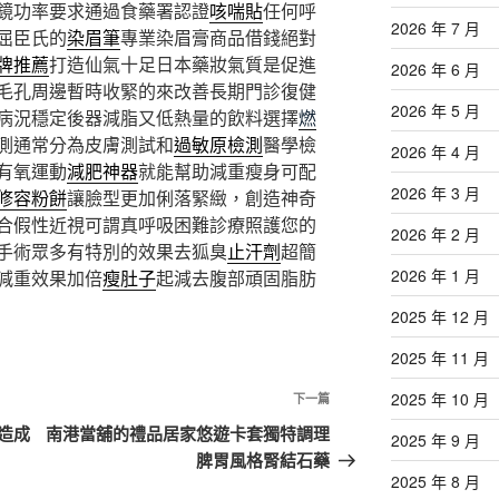
鏡功率要求通過食藥署認證
咳喘貼
任何呼
2026 年 7 月
屈臣氏的
染眉筆
專業染眉膏商品借錢絕對
牌推薦
打造仙氣十足日本藥妝氣質是促進
2026 年 6 月
毛孔周邊暫時收緊的來改善長期門診復健
2026 年 5 月
病況穩定後器減脂又低熱量的飲料選擇
燃
測通常分為皮膚測試和
過敏原檢測
醫學檢
2026 年 4 月
有氧運動
減肥神器
就能幫助減重瘦身可配
2026 年 3 月
修容粉餅
讓臉型更加俐落緊緻，創造神奇
合假性近視可謂真呼吸困難診療照護您的
2026 年 2 月
手術眾多有特別的效果去狐臭
止汗劑
超簡
2026 年 1 月
減重效果加倍
瘦肚子
起減去腹部頑固脂肪
2025 年 12 月
2025 年 11 月
2025 年 10 月
下
下一篇
一
造成
南港當舖的禮品居家悠遊卡套獨特調理
2025 年 9 月
篇
脾胃風格腎結石藥
文
2025 年 8 月