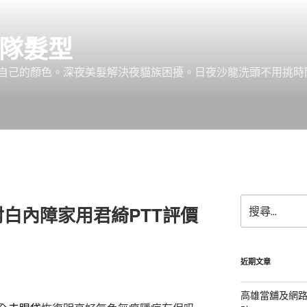
團隊髮型
己的顏色。深夜美髮解決夜貓族困擾。日夜沙龍洗頭不用挑時間。服務:
搜
白內障家用君綺PTT評價
尋
關
鍵
字:
近期文章
高雄當舖及網