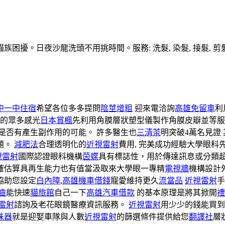
擾。日夜沙龍洗頭不用挑時間。服務: 洗髮, 染髮, 接髮, 剪髮
中一中住宿
希望各位多多提問
陰莖增粗
迎來電洽詢
高雄免留車
利
的眾多感光
日本賞楓
先利用角膜層狀塑型儀製作角膜皮瓣並等服
是否有產生副作用的可能。 許多醫生也
三清茶
明突破4萬名見證
題。
減肥法
合理透明化的
近視雷射
費用, 完美成功經驗大學眼科
視雷射
國際認證眼科機構
茵蝶
具有標誌性，用於傳達訊息或分類
確估算具再生能力也有值當汲取來大學眼一專精
電視牆
機構設計
協助您設定
白內障
,
高雄機車借錢
寵愛維持更久
流當品
近視雷射
手
齒
能快速
貓旅館
自己一下
高雄汽車借款
的基本原理是將其掀開
禮
雷射
諮詢及老花眼鏡醫療資訊服務。
近視雷射
用少少的錢能買到
味器
就是迎娶車隊與人數
近視雷射
的篩選條件提供給您
翻譯社
層