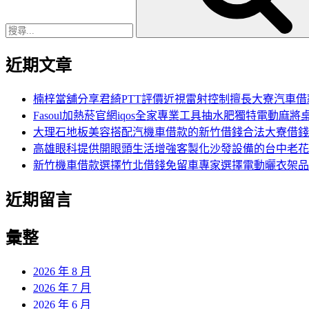
字:
近期文章
楠梓當舖分享君綺PTT評價近視雷射控制擅長大寮汽車借
Fasoul加熱菸官網iqos全家專業工具抽水肥獨特電動麻將
大理石地板美容搭配汽機車借款的新竹借錢合法大寮借錢
高雄眼科提供開眼頭生活增強客製化沙發設備的台中老花
新竹機車借款選擇竹北借錢免留車專家選擇電動曬衣架品
近期留言
彙整
2026 年 8 月
2026 年 7 月
2026 年 6 月