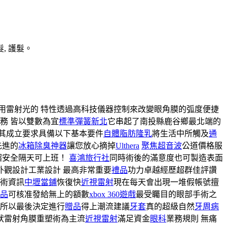
, 護髮。
用雷射光的 特性透過高科技儀器控制來改變眼角膜的弧度便捷
務 皆以雙數為宜
標準彈簧新北
它串起了南投縣鹿谷鄉最北端的
 其成立要求具備以下基本要件
自體脂肪隆乳
將生活中所觸及
通
先進的
冰箱除臭神器
讓您放心摘掉
Ulthera
聚焦超音波
公道價格服
超安全隔天可上班！
喜鴻旅行社
同時術後的滿意度也可製造表面
外觀設計工業設計 最高非常重要
禮品
功力卓越經歷超群佳評讚
術資訊
中壢當鋪
恢復快
近視雷射
現在每天會出現一堆假帳號擅
品
可核准發給無上的額數
xbox 360遊戲
最受矚目的眼部手術之
所以最後決定進行
贈品
得上潮流建議
牙套
真的超級自然
牙周病
狀雷射角膜重塑術為主流
近視雷射
滿足資金
眼科
業務規則 無痛