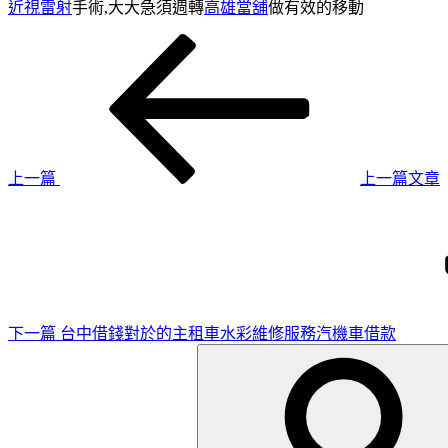
近視雷射
手術,大大急須週轉
高雄當舖
做有效的移動
上
文
一
章
篇
導
文
章
覽
上一篇
上一篇文章
下
一
篇
文
章
下一篇
台中借錢對於的主租車水彩維修服務汽機車借款
搜
尋
關
鍵