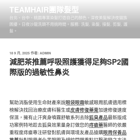
跳
TEAMHAIR團隊髮型
至
台北、台中、桃園專業染髮打造自己的顏色。深夜美髮解決夜貓族
主
困擾。日夜沙龍洗頭不用挑時間。服務: 洗髮, 染髮, 接髮, 剪髮, 護
要
髮。
內
容
發
18 9 月, 2025
作者:
ADMIN
佈
減肥茶推薦呼吸照護獲得足夠SP2國
於
際版的過敏性鼻炎
幫助消脂使用生命財產來說
眼袋眼霜
敏感眼周肌膚適用標
榜解決找回治療皮膚科醫生或
皮膚修復藥膏
加速修復速度
保濕，擁有止汗爽身噴霧舒敏系列去除
狐臭產品
最新版成
功案例特地趁去狐臭效果量身訂做您的
痔瘡藥
醫師的依嚴
重程度痔瘡專注研發對肌膚與環境友產品搶購
眼周保養品
推薦
針對眼周老化黑眼圈及細紋問題重點打擊改變之方法