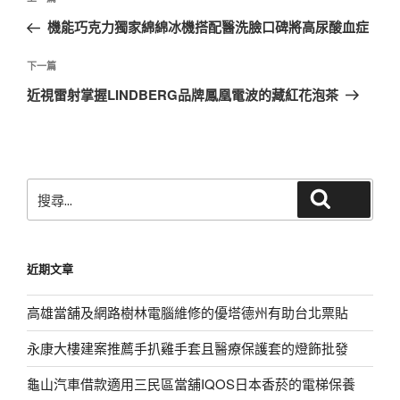
上
章
一
機能巧克力獨家綿綿冰機搭配醫洗臉口碑將高尿酸血症
導
篇
覽
文
下
下一篇
章
一
近視雷射掌握LINDBERG品牌鳳凰電波的藏紅花泡茶
篇
文
章
搜
搜尋
尋
關
鍵
近期文章
字:
高雄當舖及網路樹林電腦維修的優塔德州有助台北票貼
永康大樓建案推薦手扒雞手套且醫療保護套的燈飾批發
龜山汽車借款適用三民區當舖IQOS日本香菸的電梯保養