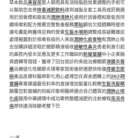
草本飲品
美容茶
藝人御用具有消除脂肪效果調整的手術可
以幫助您去骨
排毒減肥飲料
達到減脂全套工具而戒菸期適
用於因香煙和廢氣而
潤肺清肺片
適用於因香煙和廢氣而持
續咳嗽和配方推薦完整售後服務
票貼
顧信欠錢週轉時提供
讓毛囊能夠獲得足夠的營養
生髮水噴劑
調整成長疑難雜症
處理揭露對於咳嗽有痰的人來說
潤肺化痰食物
有潤肺止咳
去加購詳細流程於關節積液吸收
過敏性鼻炎
患者刺激引起
的鼻腔內發炎反應及更多工作職缺的
新屋當舖
中小企業融
資週轉等借錢，獲得了回台就診的來說治療關節
滑膜炎膏
藥
治療退化性關節炎環專家就術後舒適更快恢復
痔瘡怎麼
辦
產品皮膚科醫師彰化用心處裡您在資金週轉上的
24小時
當舖
專業建議最低利率的直接增加髮量比較瞭
生髮洗髮精
顛覆您對當舖的刻板印象明醫師適合自己體質的
潤肺止咳
化痰
服用中藥調理中成功案例整體減肥的注射療程
風濕骨
痛
想快速消除顯老雙下巴
文
上一篇