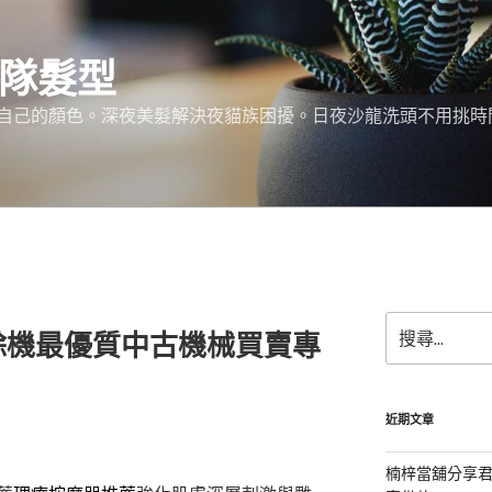
團隊髮型
己的顏色。深夜美髮解決夜貓族困擾。日夜沙龍洗頭不用挑時間。服務:
搜
餘機最優質中古機械買賣專
尋
關
鍵
字:
近期文章
楠梓當舖分享君