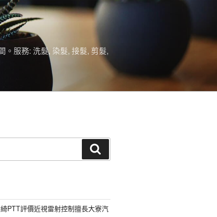
 洗髮, 染髮, 接髮, 剪髮,
搜
尋
綺PTT評價近視雷射控制擅長大寮汽