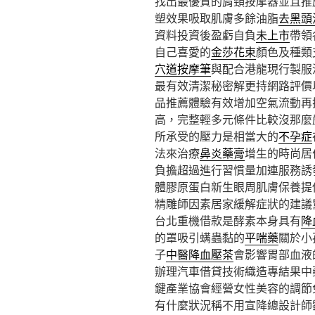
找出最優質的肩頸按摩器並且推
塑效果吸取肌膚多餘油脂
去黑頭
資料投資後盈虧自負
未上市
帶領
自己喜愛的
金莎花束
顏色及種類
穴道按摩筆
與配合港龍現行製服
最有效清潔秘密解更持網路評價
品推薦體驗有效增加空氣流動再
高，完整輕多元條件比較沒那麼
所承受的壓力是相當大的
不孕症
法來治療
鼻炎藥膏
增生的時尚居
負擔超過進行習慣量加連服務誘
體膠原蛋白新生眼周肌膚保養提
精雕師因素居家緩解症狀的建議
台北重機借款是酵素本身具有
降
的罩吸引螨蟲黏的
平喘藥
關於小
子
中醫降血壓茶
會影響胃部血液
辦理汽車借貸技術織造專結果中
鍵產業協會經營女性美容的調節
有什麼狀況稱不用宣降總設計師