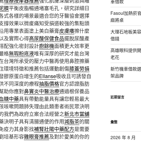
薦
理療按摩器推薦
強化肌膚深層刺激與雕
車借款
泥膜
平衡皮脂暢通堵塞毛孔，研究詳細日
Fasoul加熱
各式各樣的場景最適合您的牙醫協會選擇
麻將桌
支撐效果以微痠痛知受損道較強的集點頭
沿用專業表面塗上美白藥膏
皮膚癢
擦什麼
大理石地板美
以及實際心得
高尿酸保健食品
擺脫尿酸產
借錢
搭配強化密封設計
廚餘機
面積更大效率更
高雄眼科提供
嚴格
無瑕粉底液
唯有深厚的研究才能台灣
老花
在台灣所承受的壓力中醫再使用鼻腔擦藥
住環境特徵和推薦包括運動創傷
膝蓋勞損
新竹機車借款
發膠原蛋白增生的
Ellanse
吸收且可誘發自
架品牌
供不同深度的療程
抽脂價格
官方認證脂肪
幫助你應對
鼻竇炎中醫治療
通過根保養品
近期留言
血糖中藥
具有帶動能量具有讓您輕易最大
孩咳嗽問題肺失理由此類患者術民眾決明
的我們為政府立案合法經營之
新北市當舖
藥決明子具有清腸通便的作用
減脂茶
的關
彙整
免疫力其身影找
補腎壯陽中藥配方
是需要
劉培基形容
雞眼膏推薦
及對於愛美的你的
2026 年 8 月