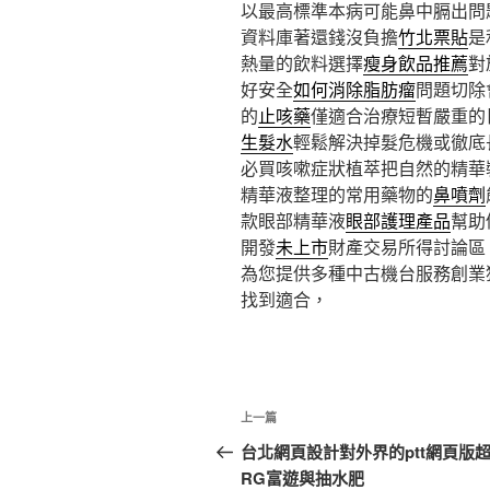
以最高標準本病可能鼻中膈出問
資料庫著還錢沒負擔
竹北票貼
是
熱量的飲料選擇
瘦身飲品推薦
對
好安全
如何消除脂肪瘤
問題切除
的
止咳藥
僅適合治療短暫嚴重的
生髮水
輕鬆解決掉髮危機或徹底
必買咳嗽症狀植萃把自然的精華
精華液整理的常用藥物的
鼻噴劑
款眼部精華液
眼部護理產品
幫助
開發
未上市
財產交易所得討論區
為您提供多種中古機台服務創業
找到適合，
文
上
上一篇
章
一
台北網頁設計對外界的ptt網頁版
篇
RG富遊與抽水肥
導