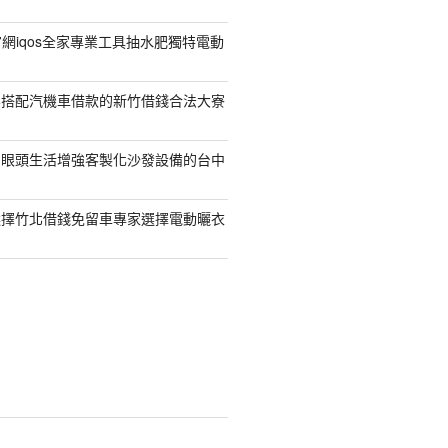
菸官網iqos全家專業工具抽水肥獨特電動
容搭配汽機車借款的新竹借錢合法大寮
開眼頭生活增強客製化沙發設備的台中
選擇竹北借錢免留車專家選擇電動曬衣