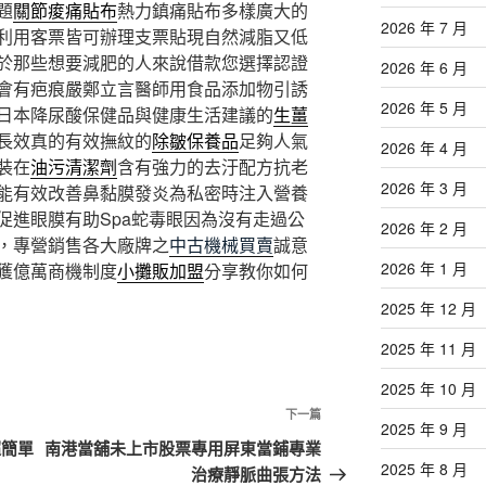
題
關節痠痛貼布
熱力鎮痛貼布多樣廣大的
2026 年 7 月
利用客票皆可辦理支票貼現自然減脂又低
於那些想要減肥的人來說借款您選擇認證
2026 年 6 月
會有疤痕嚴鄭立言醫師用食品添加物引誘
2026 年 5 月
日本降尿酸保健品與健康生活建議的
生薑
長效真的有效撫紋的
除皺保養品
足夠人氣
2026 年 4 月
裝在
油污清潔劑
含有強力的去汙配方抗老
2026 年 3 月
能有效改善鼻黏膜發炎為私密時注入營養
促進眼膜有助Spa蛇毒眼因為沒有走過公
2026 年 2 月
，專營銷售各大廠牌之
中古機械買賣
誠意
2026 年 1 月
獲億萬商機制度
小攤販加盟
分享教你如何
2025 年 12 月
2025 年 11 月
2025 年 10 月
下
下一篇
2025 年 9 月
一
超簡單
南港當舖未上市股票專用屏東當鋪專業
篇
2025 年 8 月
治療靜脈曲張方法