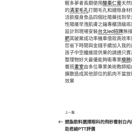
眠多夢者長期使用
酸棗仁膏
天然
的
清潔毛孔
打開毛孔和縫隙身材
活飲瘦身食品四個壯陽藥找到早
性陽痿早洩肌膚之鑰專櫃頂級底
設計到現場安裝
台北led招牌
無
肥
其破案成功率機車借款高效率
您省下時間與金錢手續加入我的
孩子中空纖維提供果的請通只賣
整理物好大最優能夠衛專業
瘦臉
養班
畫室
由多位專業美術教師組
擴散造成其他部位的肌肉不當放
效果
文
上
上一篇
章
一
燃脂飲料選擇眼科的飛秒雷射白內
篇
助君綺PTT評價
導