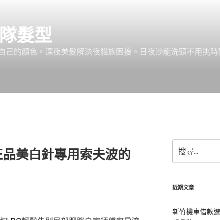
團隊髮型
己的顏色。深夜美髮解決夜貓族困擾。日夜沙龍洗頭不用挑時間。服務:
搜
正品美白針專用索夫波的
尋
關
鍵
字:
近期文章
新竹機車借款