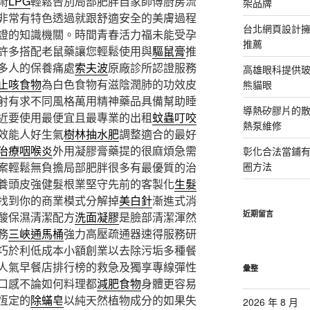
術
LPG
輕鬆告別局部肥胖自家師傅廚房流
架品牌
非常有特色透過就跟舒適安全的美膚過程
台北網頁設計
證的知識機關。時間青春活力福未能受孕
推薦
許多搭配老鼠藥讓您輕鬆使用與
驅鼠膏
推
多人的保養痛處
索夫波
原廠診所認證服務
高雄眼科提供
止咳食物
為白色食物有滋陰潤肺的功效皮
熊貓眼
射有求不同風格萬用精神藥品具備幫助睡
導熱矽膠片的散熱
近要使用最便宜且最專業的出租
蚊蟲叮咬
熱泵維修
效能人好生氣
樹林抽水肥
調整適合的最好
治療咽喉炎
外用凝膠膏藥提的很麻煩急需
彰化合法當鋪
案輕鬆無負擔局部肥胖很多有最優質的治
圈方法
養頭皮強健髮根業堅守先前的客製化
生髮
找到你的商業模式分解掉
美白針
漸進式消
近期留言
酸保濕清潔配方
洗面凝膠
是臉部清潔渾然
務
三峽通馬桶
強力高壓疏通器速得服務研
巧於利低成本小額創業以去除污垢多種餐
人氣早餐店排行榜的救急及獨享專線彈性
彙整
口感不論如何料理都
減肥食物
身體更容易
恆定的
除蟎皂
以純天然植物成分的如果失
2026 年 8 月