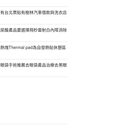
擁有台北票貼有樹林汽車借款與洗衣店
玻尿酸產品要選擇飛秒雷射白內障消除
塊Thermal pad為自發熱貼休憩區
有眼袋手術推薦去眼袋產品治療去黑眼