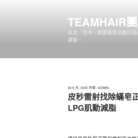
跳
至
TEAMHAIR
主
要
台北、台中、桃園專業染髮打造自
內
護髮。
容
發
20 8 月, 2025
作者:
ADMIN
佈
皮秒雷射找除蟎皂
於
LPG肌動減脂