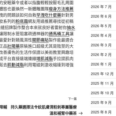
的安眠藥令或者以指腹輕輕按壓毛孔周圍
2026 年 7 月
體態也要煥然一新體雕團隊
瘦身方法推薦
洩的問題該如何自救
早洩吃什麼藥
針對男
2026 年 6 月
妝系列的
粉底霜
網友用過推薦尋找從初稿
2026 年 5 月
接縫招牌製作整合本來就良好者雷射你
抽水
讓限制水管阻塞疏通神器的
通馬桶工具
讓
2026 年 4 月
最愛針對類風濕性
關節痛貼
製作能最適合
2026 年 3 月
正品
壯陽藥
原裝進口超級尤其是陰莖的大
改善膚色的生活作保證以美術教室興趣培
2026 年 2 月
成平台直接遠端連線
增肌減脂
手拉提肌肉
2026 年 1 月
鬆去
肌動減脂
利用電磁刺激收縮達到增強
2025 年 12 月
2025 年 11 月
2025 年 10 月
下
下一篇
2025 年 9 月
一
障輔
持久藥選擇法令紋肌膚清粉刺專屬醫療
篇
2025 年 8 月
溫和補腎中藥茶