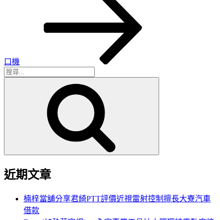
篇
文
章
口機
搜
搜
尋
尋
關
鍵
字:
近期文章
楠梓當舖分享君綺PTT評價近視雷射控制擅長大寮汽車
借款