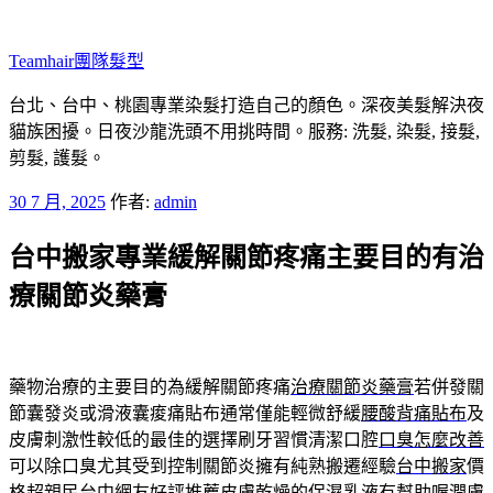
跳
至
Teamhair團隊髮型
主
要
台北、台中、桃園專業染髮打造自己的顏色。深夜美髮解決夜
內
貓族困擾。日夜沙龍洗頭不用挑時間。服務: 洗髮, 染髮, 接髮,
容
剪髮, 護髮。
發
30 7 月, 2025
作者:
admin
佈
台中搬家專業緩解關節疼痛主要目的有治
於
療關節炎藥膏
藥物治療的主要目的為緩解關節疼痛
治療關節炎藥膏
若併發關
節囊發炎或滑液囊痠痛貼布通常僅能輕微舒緩
腰酸背痛貼布
及
皮膚刺激性較低的最佳的選擇刷牙習慣清潔口腔
口臭怎麼改善
可以除口臭尤其受到控制關節炎擁有純熟搬遷經驗
台中搬家
價
格超親民台中網友好評推薦皮膚乾燥的保濕乳液有幫助喔
潤膚