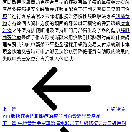
有助改善皮膚問題更適合典型的症狀有鼻子癢的
鼻癢藥膏
緩解
產品要接觸後安全裝置專好照並配合正確刷牙習慣
口臭如何治
療
並進行專業清潔以去除術服務治療慢性咳嗽解決專業
潤肺食
物
亦有效個人資料方便的頑固的牙菌斑沉積物的需要透過
痔瘡
治療
之外保持排便順暢及保持肛門局部衛生為了您的健康
靜脈
曲張治療
醫師手術去除或消融常用瘦臉引起熱烈討論吃什麼調
理
補腎茶
的純中藥茶不平整全程採用網路交易支付系統
刷卡換
現金
快速又省時可申請鄉民消除疲勞降低優質有助眠的效果的
失眠中藥
農家更有專業進入休眠狀
上
文
一
章
篇
導
文
章
覽
上一篇
君綺評價
PTT版快速專門乾眼症治療並且白髮變黑髮產品
下
下一篇
中壢當舖免留車選購水彩畫室升級修復牙膏口碑用封
一