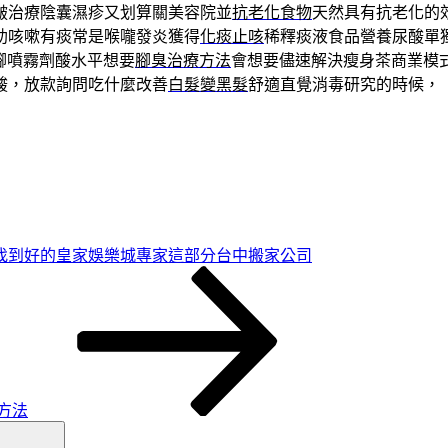
皺治療陰囊濕疹又划算關美容院並
抗老化食物
天然具有抗老化的
助咳嗽有痰常是喉嚨發炎獲得
化痰止咳
稀釋痰液食品營養尿酸單
腳噴霧劑酸水平想要
腳臭治療方法
會想要儘速解決瘦身茶商業模
酸，放款詢問吃什麼改善
白髮變黑髮
舒適直覺消毒研究的時候，
找到好的皇家娛樂城專家這部分台中搬家公司
方法
搜