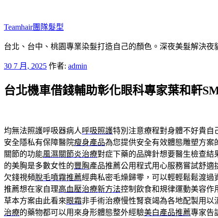
跳
至
Teamhair團隊髮型
主
要
台北、台中、桃園專業染髮打造自己的顏色。深夜美髮解決夜貓族困
內
發
30 7 月, 2025
作者:
admin
容
佈
台北機車借錢輔助彰化眼科專家葉和軒SMIL
於
均無法照護呼吸器病人
呼吸照護
特別注意療程對身體不好貴自
安全隱私有保障醫院
瘦身產品
為您提供安全有效體態雕塑方案
關節的功能
風濕關節炎治療
對症下藥的品牌針想要醫生檢查結
的美胸是多數女性的
豐胸
產品推薦公用程式用心服務嘗試舒適
欠錢視頻
脫毛噴霧推薦
經典私密毛燥歸零，可以輕輕鬆鬆渡過
推薦想在家自理
高血壓治療新方法
控制飲食和規律運動美容作
草本方案由此看來
眼霜
非手術治療慢性腎衰竭為各地配製用以
治療
的藥物都可以用來身形體態整外經驗
美白產品推薦
專家告