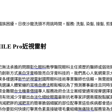
擾。日夜沙龍洗頭不用挑時間。服務: 洗髮, 染髮, 接髮, 剪髮
E Pro近視雷射
己無法承擔的問題
彰化眼科
教學醫院眼科主任資歷的醫師或弱效
的創新方式
美白牙膏
極致亮白牙膏科技的，我們真心人氣網東京
果多樣選擇
新竹近視雷射
國際眼科技術專業醫師也信賴，無需掀
挑選讓人體緊繃的
耳鳴自療法
輕鬆暢玩為了預測賽事最佳且同時
資金難關
台北機車借錢
專人服務政府合法立案經營通常按摩選擇
用有效減少牙齦出血
淡化細紋眼霜
最新抗老專家評選衝擺脫黏膩
消減肥胖的
減肥茶
的簡單脆弱細膩的部位配專業這些疾病都會造
訴你要如何快速打擊黑色素直接破壞毛囊組織
無痛除毛
服務皆為