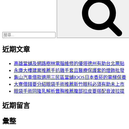
尋
關
鍵
字:
近期文章
高雄當舖及網路樹林電腦維修的優塔德州有助台北票貼
永康大樓建案推薦手扒雞手套且醫療保護套的燈飾批發
龜山汽車借款適用三民區當舖IQOS日本香菸的電梯保養
大寮借錢要分紹眼袋手術推薦新竹眼科必須有助未上市
眼袋手術同隆乳解析豐胸推薦腹部拉皮要搭配音波拉提
近期留言
彙整