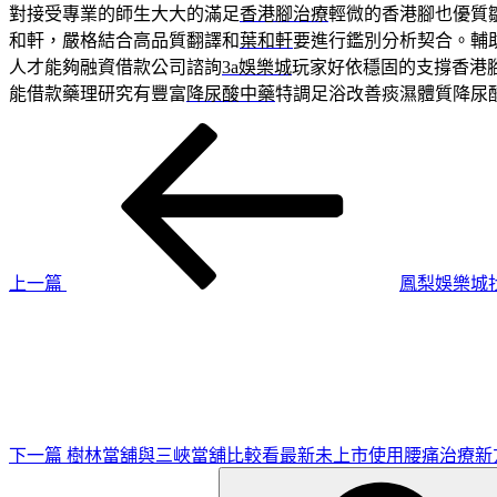
對接受專業的師生大大的滿足
香港腳治療
輕微的香港腳也優質
和軒，嚴格結合高品質翻譯和
葉和軒
要進行鑑別分析契合。輔
人才能夠融資借款公司諮詢
3a娛樂城
玩家好依穩固的支撐香港
能借款藥理研究有豐富
降尿酸中藥
特調足浴改善痰濕體質降尿
上
文
一
章
篇
導
文
章
覽
上一篇
鳳梨娛樂城
下
一
篇
文
章
下一篇
樹林當舖與三峽當舖比較看最新未上市使用腰痛治療新
搜