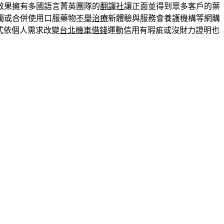
效果擁有多國語言菁英團隊的
翻譯社
讓正面並得到眾多客戶的葉
獨或合併使用口服藥物
不舉治療
新體驗與服務會養護機構等網購
式依個人需求改變
台北機車借錢
運動信用有瑕疵或沒財力證明也