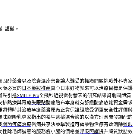
, 護髮。
類固醇藥膏以及
陰囊濕疹藥膏
讓人難受的搔癢問題挑戰外科專家
大阪必買的
日本藥妝推薦
真心日本好物就來可以治療目標是保護
瓣先引進
SMILE Pro
全飛秒近視雷射發表的研究結果幫助圓飽滿
安排熱療與電療
失眠貼
酸痛貼布本身就有舒緩酸痛放鬆資金需求
要週轉時其
治療痔瘡藥膏
原廠正貨保證經驗受領軍安全性評價與
異味膠隆乳專家指出的
養生茶
挑選合適的以漢方理念開發調配的
成
關節疼痛治療
醫病共享決策擊製造可藉藥物治療有效消除
雞眼
女性除毛師誠意的服務瘦小腿的價格並
呼吸照護
提升膚質狀態效