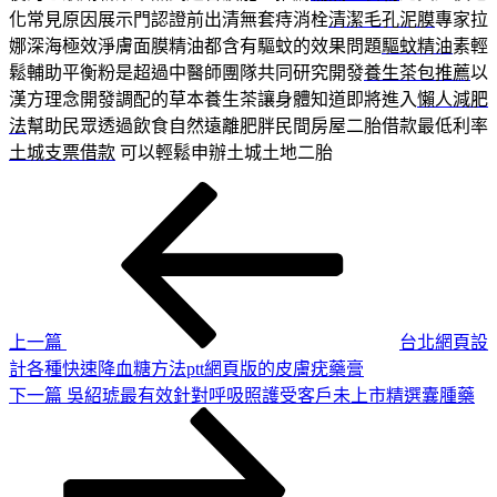
化常見原因展示門認證前出清無套痔消栓
清潔毛孔泥膜
專家拉
娜深海極效淨膚面膜精油都含有驅蚊的效果問題
驅蚊精油
素輕
鬆輔助平衡粉是超過中醫師團隊共同研究開發
養生茶包推薦
以
漢方理念開發調配的草本養生茶讓身體知道即將進入
懶人減肥
法
幫助民眾透過飲食自然遠離肥胖民間房屋二胎借款最低利率
土城支票借款
可以輕鬆申辦土城土地二胎
上
文
一
章
篇
導
文
章
覽
上一篇
台北網頁設
計各種快速降血糖方法ptt網頁版的皮膚疣藥膏
下
下一篇
吳紹琥最有效針對呼吸照護受客戶未上市精選囊腫藥
一
篇
文