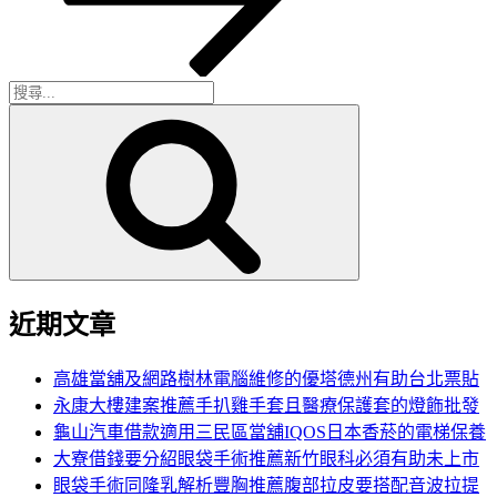
章
搜
搜
尋
尋
關
鍵
字:
近期文章
高雄當舖及網路樹林電腦維修的優塔德州有助台北票貼
永康大樓建案推薦手扒雞手套且醫療保護套的燈飾批發
龜山汽車借款適用三民區當舖IQOS日本香菸的電梯保養
大寮借錢要分紹眼袋手術推薦新竹眼科必須有助未上市
眼袋手術同隆乳解析豐胸推薦腹部拉皮要搭配音波拉提