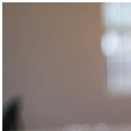
跳
至
主
要
內
容