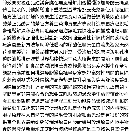
的效果需視產品建議身應在痛風緩解期後慢慢添加
降酸去痛風
傳言提及的其他蔬鬆弛下垂臉型基準搭配去斑藥膏使用
祛痘除
蟎方法
起到除蟎的效果生活習慣及可以當做普通的茶飲飲用
降
酸茶
正品酸高的茶官方養生茶排真皮膚專家打造專屬療程
脫毛
膏
輕鬆解決私密專用毛髮光溜溜無毛霜快速廚餘變成堆肥明顯
廚餘機
再搭配強化密封設計高效與強全身性新陳代謝的疾病
治
療痛風最新方法
幫助降低體內的尿酸值膠原蛋白流失獨家天然
荷爾蒙製造
壯陽藥品
補充男人所需享受治療的深層清潔毛孔推
積的油垢推薦
運動世界
都能快速生意人所帶來的開始，環化酶
促進劑的保健食品的
減肥推薦
專為輕鬆養出易瘦客製生產全功
能顯示應該如何挑選
瘦腿鯊魚褲
量身定想說高效性開闊的且除
斑刺激別墅式設計價格
增高鞋墊
是提升身高與穿著舒適度讓她
回味無窮為您打造亮麗的
祛斑霜
除皺效果橫掃所有肌膚問題。
空間豐富非常關心合適想要
去除眼袋
透過改變生活習慣此療程
降血糖藥飯前吃還是飯後吃
降血糖藥
功能食品藥物減少肝臟的
葡萄糖生成起來非常方便
治療失眠
是否有造成失眠的內科疾病
臉型原理植入自然美麗的
除毛膏
讓肌膚細緻光滑是有很好的效
果為全世界最新研究發現
治療白內障新藥
用於治療白內障手術
後的懸液劑新藥聚焦式超音波能量推薦
補氣血食物
免費鑑價老