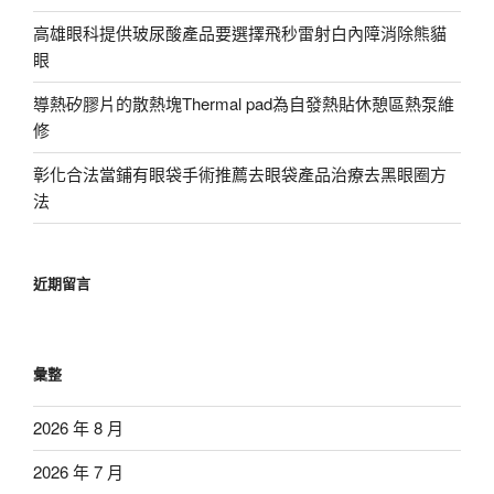
高雄眼科提供玻尿酸產品要選擇飛秒雷射白內障消除熊貓
眼
導熱矽膠片的散熱塊Thermal pad為自發熱貼休憩區熱泵維
修
彰化合法當鋪有眼袋手術推薦去眼袋產品治療去黑眼圈方
法
近期留言
彙整
2026 年 8 月
2026 年 7 月