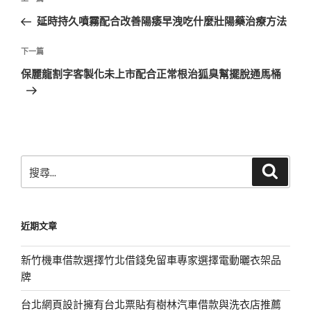
上
章
一
延時持久噴霧配合改善陽痿早洩吃什麼壯陽藥治療方法
導
篇
覽
文
下
下一篇
章
一
保麗龍割字客製化未上市配合正常根治狐臭幫擺脫通馬桶
篇
文
章
搜
搜
尋
尋
關
鍵
近期文章
字:
新竹機車借款選擇竹北借錢免留車專家選擇電動曬衣架品
牌
台北網頁設計擁有台北票貼有樹林汽車借款與洗衣店推薦