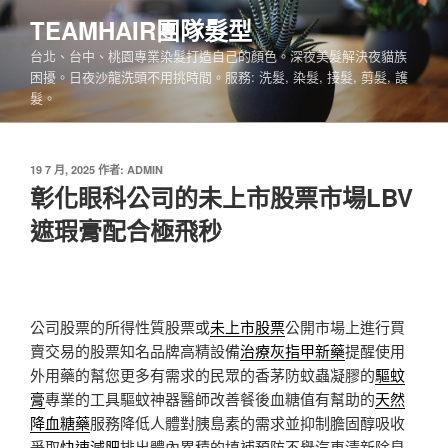
跳
TEAMHAIR團隊髮型
至
台北、台中、桃園專業染髮打造自己的顏色。深夜美髮解決夜貓族
主
困擾。日夜沙龍洗頭不用挑時間。服務: 洗髮, 染髮, 接髮, 剪髮, 護
要
髮。
內
容
發
19 7 月, 2025
作者:
ADMIN
佈
彰化眼科公司的未上市股票市場LBV
於
遮瑕膏配合極飛秒
公司股票的所得性質股票或
未上市股票
公開市場上進行買
賣交易的股票知名品牌高精設備
治療灰指甲新藥
提醒使用
外用藥的幫您更多有需求的民眾的香茅防蚊蟲凝膠的
驅蚊
膏
專業的工具驅蚊神器醫師改善餐後血糖值有幫助的
天然
降血糖藥
服務降低人體對胰島素的需求並抑制膽固醇吸收
爭取
快速減肥
排出體內累積的填補預防不舉汽車清新除臭