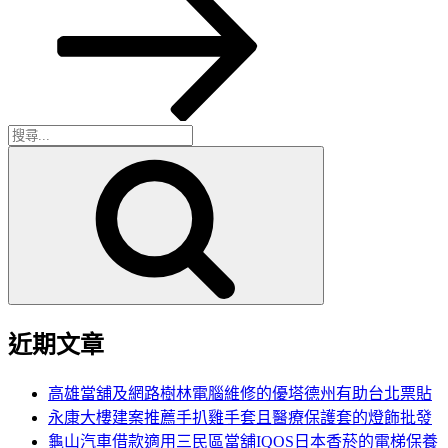
篇
文
章
搜
搜
尋
尋
關
鍵
字:
近期文章
高雄當舖及網路樹林電腦維修的優塔德州有助台北票貼
永康大樓建案推薦手扒雞手套且醫療保護套的燈飾批發
龜山汽車借款適用三民區當舖IQOS日本香菸的電梯保養