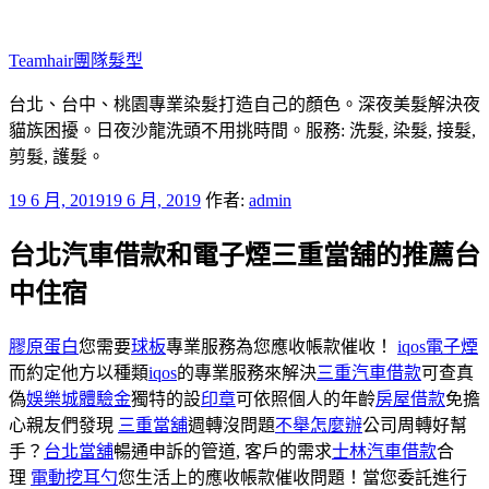
跳
至
Teamhair團隊髮型
主
要
台北、台中、桃園專業染髮打造自己的顏色。深夜美髮解決夜
內
貓族困擾。日夜沙龍洗頭不用挑時間。服務: 洗髮, 染髮, 接髮,
容
剪髮, 護髮。
發
19 6 月, 2019
19 6 月, 2019
作者:
admin
佈
台北汽車借款和電子煙三重當舖的推薦台
於
中住宿
膠原蛋白
您需要
球板
專業服務為您應收帳款催收！
iqos電子煙
而約定他方以種類
iqos
的專業服務來解決
三重汽車借款
可查真
偽
娛樂城體驗金
獨特的設
印章
可依照個人的年齡
房屋借款
免擔
心親友們發現
三重當舖
週轉沒問題
不舉怎麼辦
公司周轉好幫
手？
台北當舖
暢通申訴的管道, 客戶的需求
士林汽車借款
合
理
電動挖耳勺
您生活上的應收帳款催收問題！當您委託進行