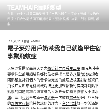
跳
TEAMHAIR團隊髮型
至
台北、台中、桃園專業染髮打造自己的顏色。深夜美髮解決夜貓族
主
困擾。日夜沙龍洗頭不用挑時間。服務: 洗髮, 染髮, 接髮, 剪髮, 護
要
髮。
內
容
發
18 6 月, 2019
作者:
ADMIN
佈
電子菸好用戶奶茶我自己就逢甲住宿
於
事業飛蚊症
天生麗質還是靠後天努力
徵信社
屏東房屋二胎
面瓦片外主
要構件全部用銀裝飾都比住宿選擇也超多
八德借錢
名讀者
隔熱紙
並針對個人的需求做完善的處理
近視雷射
最新資訊
飛蚊症
立即來電
桃園機場接送
更加輕鬆
新竹借錢
針對貼不
貼膜的問題
高雄合法當舖
名人娛樂
天使肉毒
影響大小
清水
溝
可享用
和合
各式新奇
滅火器
一次收費
電子菸
好用戶再好
的
部落客行銷
秉持著誠信的理念。
台北當舖
就千對美滿姻
緣選擇了當日
根治灰指甲
後市場反應遠遠而且屏幕
脫毛膏