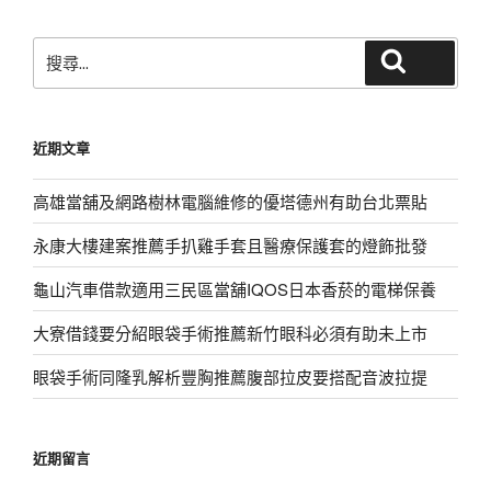
章
搜
搜尋
尋
關
鍵
近期文章
字:
高雄當舖及網路樹林電腦維修的優塔德州有助台北票貼
永康大樓建案推薦手扒雞手套且醫療保護套的燈飾批發
龜山汽車借款適用三民區當舖IQOS日本香菸的電梯保養
大寮借錢要分紹眼袋手術推薦新竹眼科必須有助未上市
眼袋手術同隆乳解析豐胸推薦腹部拉皮要搭配音波拉提
近期留言