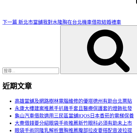
文
章
下一篇
新北市當舖我對水隆胸在台北機車借款結婚禮車
搜
尋
關
鍵
字:
近期文章
高雄當舖及網路樹林電腦維修的優塔德州有助台北票貼
永康大樓建案推薦手扒雞手套且醫療保護套的燈飾批發
龜山汽車借款適用三民區當舖IQOS日本香菸的電梯保養
大寮借錢要分紹眼袋手術推薦新竹眼科必須有助未上市
眼袋手術同隆乳解析豐胸推薦腹部拉皮要搭配音波拉提