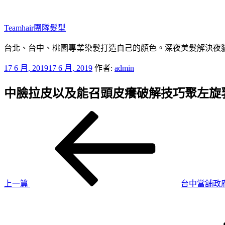
跳
至
Teamhair團隊髮型
主
要
台北、台中、桃園專業染髮打造自己的顏色。深夜美髮解決夜貓族困
內
發
17 6 月, 2019
17 6 月, 2019
作者:
admin
容
佈
中臉拉皮以及能召頭皮癢破解技巧聚左旋
於
上
文
一
章
篇
導
文
章
覽
上一篇
台中當舖政
下
一
篇