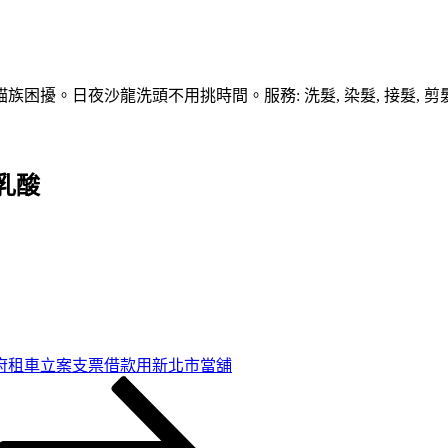
擾。日夜沙龍洗頭不用挑時間。服務: 洗髮, 染髮, 接髮, 剪髮
乳酸
府租車立案支票借款用新北市當舖