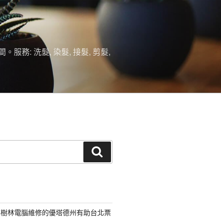
 洗髮, 染髮, 接髮, 剪髮,
搜
尋
路樹林電腦維修的優塔德州有助台北票