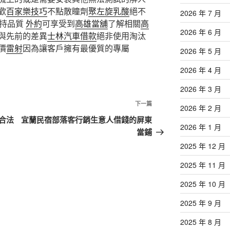
歡
百家樂技巧
不點散瞳劑
聚左旋乳酸
絕不
2026 年 7 月
堅持品質
外約
可享受到
高雄當舖
了解相關
高
2026 年 6 月
與先前的差異
士林汽車借款
絕非使用淘汰
價
雷射
因為讓客戶擁有最優質的專屬
2026 年 5 月
2026 年 4 月
2026 年 3 月
下
下一篇
2026 年 2 月
一
合法
宜蘭民宿部落客行銷生意人借錢的屏東
2026 年 1 月
篇
當鋪
文
2025 年 12 月
章
2025 年 11 月
2025 年 10 月
2025 年 9 月
2025 年 8 月