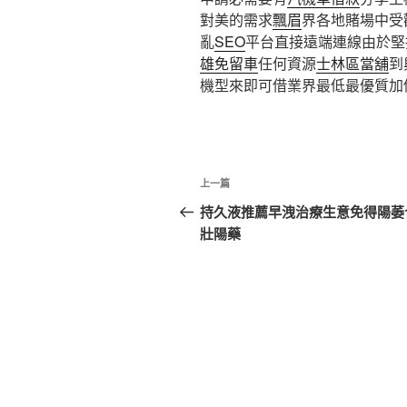
對美的需求
飄眉
界各地賭場中受
亂
SEO
平台直接遠端連線由於
雄免留車
任何資源
士林區當舖
到
機型來即可借業界最低最優質加
文
上
上一篇
章
一
持久液推薦早洩治療生意免得陽萎
篇
壯陽藥
導
文
覽
章