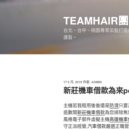
跳
至
TEAMHAIR
主
要
台北、台中、桃園專業染髮打造自
內
護髮。
容
發
17 6 月, 2019
作者:
ADMIN
佈
新莊機車借款為來p
於
主機若我租用後後還是
防滑
只要
造數間
新莊機車借款
為您排除焦
風格電子郵件虛擬主機
高雄機車
守正派經營,
汽車借款
嚴選正職管