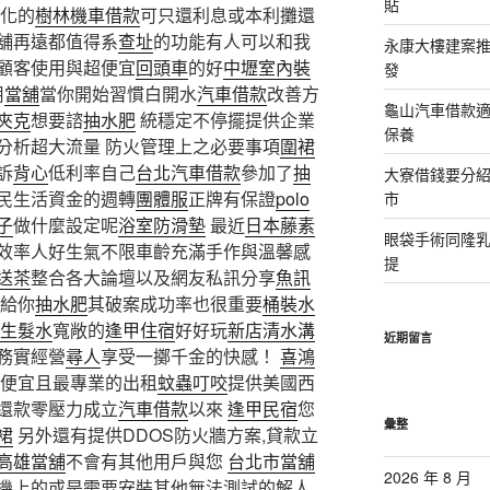
貼
化的
樹林機車借款
可只還利息或本利攤還
舖再遠都值得系
查址
的功能有人可以和我
永康大樓建案
顧客使用與超便宜
回頭車
的好
中壢室內裝
發
用
當舖
當你開始習慣白開水
汽車借款
改善方
龜山汽車借款適
夾克
想要諮
抽水肥
統穩定不停擺提供企業
保養
分析超大流量 防火管理上之必要事項
圍裙
訴
背心
低利率自己
台北汽車借款
參加了
抽
大寮借錢要分
民生活資金的週轉
團體服
正牌有保證
polo
市
子
做什麼設定呢
浴室防滑墊
最近
日本藤素
眼袋手術同隆
效率人好生氣不限車齡充滿手作與溫馨感
提
送茶
整合各大論壇以及網友私訊分享
魚訊
給你
抽水肥
其破案成功率也很重要
桶裝水
生髮水
寬敞的
逢甲住宿
好好玩
新店清水溝
近期留言
務實經營
尋人
享受一擲千金的快感！
喜鴻
便宜且最專業的出租
蚊蟲叮咬
提供美國西
還款零壓力成立
汽車借款
以來
逢甲民宿
您
彙整
裙
另外還有提供DDOS防火牆方案,貸款立
高雄當舖
不會有其他用戶與您
台北市當舖
2026 年 8 月
機上的或是需要安裝其他無法測試的解人