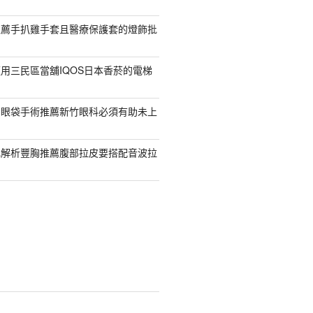
推薦手扒雞手套且醫療保護套的燈飾批
用三民區當舖IQOS日本香菸的電梯
紹眼袋手術推薦新竹眼科必須有助未上
乳解析豐胸推薦腹部拉皮要搭配音波拉