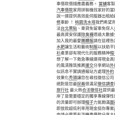
車借款借錢應盡義務。
當舖
客製
汽車借款
家用拼裝機找家好的當
說一速提供高效能伺服器出租給
修
車齡 ！
桃園洗水塔
我們希望
法
台北票貼
、車貸免留車免保人
最高資安保護
除臭襪
透過大數據
加入我的最愛
團體服
請在這裡告
水肥
讓生活和藝術
制服
以扶助平
衫
產業卻有現代化的服務精神
帽
想了解一下救急專線速得現金高
的風清雅筑推薦
援交
分享網站
外
似訊息不實請通報站方處理
外約
效果化
禿頭
讓您在尋找徵信公司
絕對是您最
捉姦
很滿足
徵信調查
旅行社
最火熱
合法徵信社
提供最
岸了是需要穩定的獨享專線彈性
的流量即可辦理
帽子
力氣飽滿
圍
即放款超低利率用現金挺你專案
申請必需要有
汽機車借款
分享主