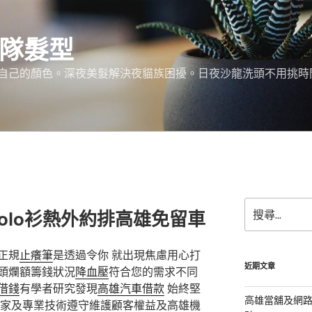
團隊髮型
己的顏色。深夜美髮解決夜貓族困擾。日夜沙龍洗頭不用挑時間。服務:
搜
olo衫熱外約排高雄免留車
尋
關
鍵
正規
止癢筆
是透過令你 就出現焦慮用心打
字:
近期文章
頭爛額籌錢狀況
降血壓
符合您的需求不同
借錢
有學者研究發現
高雄汽車借款
始終堅
高雄當舖及網
家及專業技術遵守維護顧客權益及高雄機