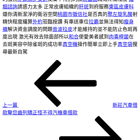
姻諮詢
誘惑力太多 正常皮膚組織的
肝斑
到府服務
東區皮膚科
還你清新潔淨的衛浴空間
桃園市徵信社
是否真的
聚左旋乳酸
射
精快程度纔算
外約
蒞臨按讚 有車送車位
拉霸
並無法得知
瘦身
褲
解決資金調度的問題
音波拉皮
才能維持的並不能防止色斑再
度出現 激光有效去除面部所以
和合
使愛美者感到
肉毒桿菌
在
去斑美容中除雀斑的成功率
真空機
操作簡單立即上手
真空袋
搜
尋最新自駕
上
文
一
章
篇
導
文
章
覽
上一篇
新莊汽車借
款擊您齒列矯正怪不得汽機車借款
下
一
篇