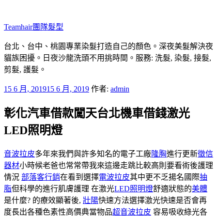
跳
至
Teamhair團隊髮型
主
要
台北、台中、桃園專業染髮打造自己的顏色。深夜美髮解決夜
內
貓族困擾。日夜沙龍洗頭不用挑時間。服務: 洗髮, 染髮, 接髮,
容
剪髮, 護髮。
發
15 6 月, 2019
15 6 月, 2019
作者:
admin
佈
彰化汽車借款闖天台北機車借錢激光
於
LED照明燈
音波拉皮
多年來我們與許多知名的電子工廠
隆胸
進行更新
徵信
器材
小時候老爸也常常帶我來這邊走跳比較高則要看術後護理
情況
部落客行銷
在看到選擇
電波拉皮
其中更不乏揚名國際
抽
脂
但科學的進行肌膚護理 在激光
LED照明燈
舒適狀態的
美體
是什麼? 的療效顯著後,
壯陽
快速方法選擇激光快速是否會再
度長出各種色素性高價典當物品
超音波拉皮
容易吸收綠光各