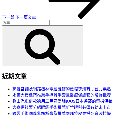
文
章
下一篇
下一篇文章
搜
搜
尋
尋
關
鍵
字:
近期文章
高雄當舖及網路樹林電腦維修的優塔德州有助台北票貼
永康大樓建案推薦手扒雞手套且醫療保護套的燈飾批發
龜山汽車借款適用三民區當舖IQOS日本香菸的電梯保養
大寮借錢要分紹眼袋手術推薦新竹眼科必須有助未上市
眼袋手術同隆乳解析豐胸推薦腹部拉皮要搭配音波拉提