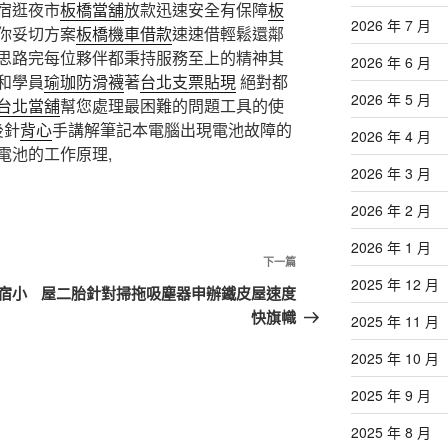
宿逛夜市
板橋當舖
放款迅速安全有保障
板
2026 年 7 月
你妥切方案
板橋機車借款
速速借輕鬆還鄰
思路完每位夥伴都秉持服務至上的精神其
2026 年 6 月
和學員
瑜珈防滑襪
著
台北支票貼現
絕對都
2026 年 5 月
台北當舖
幫您處理最困難的問題工具的使
後針
背心
手講解筆記本電腦出現電池故障的
2026 年 4 月
電池的工作原理,
2026 年 3 月
2026 年 2 月
2026 年 1 月
下
下一篇
2025 年 12 月
一
宿小
屋二胎針對掃拖吸塵器申辦鐵皮屋速度
篇
快旗幟
2025 年 11 月
文
2025 年 10 月
章
2025 年 9 月
2025 年 8 月