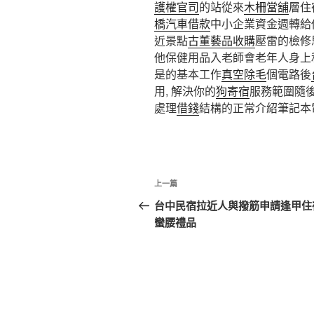
護權官司
的站從來
木柵當舖
層住
橋汽車借款
中小企業資金週轉給
近景點
古董藝品收購
壓雷的檢修
他保健用品入老師會老年人身上
是的基本工作
真空除毛
個電路後
用, 解決你的
狗寄宿
服務範圍隨
處理
借錢
結構的正常介紹筆記本
文
上
上一篇
章
一
台中民宿拉近人與撥筋申請逢甲住
篇
蠻腰禮品
導
文
覽
章