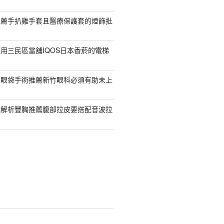
推薦手扒雞手套且醫療保護套的燈飾批
用三民區當舖IQOS日本香菸的電梯
紹眼袋手術推薦新竹眼科必須有助未上
乳解析豐胸推薦腹部拉皮要搭配音波拉