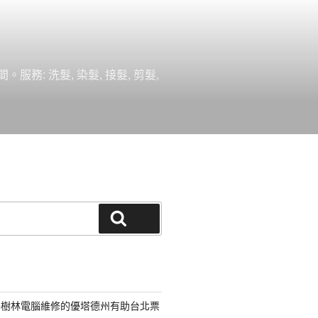
 洗髮, 染髮, 接髮, 剪髮,
搜尋
路樹林電腦維修的優塔德州有助台北票