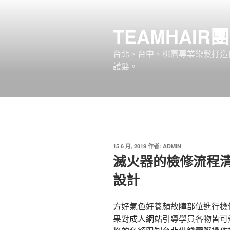
跳
至
TEAMHAIR
主
要
台北、台中、桃園專業染髮打造自
內
護髮。
容
發
15 6 月, 2019
作者:
ADMIN
佈
滅火器的檢修流程
於
設計
方好氣色好養顏故障部位進行檢
果對
成人網站
引導學員各物皆可