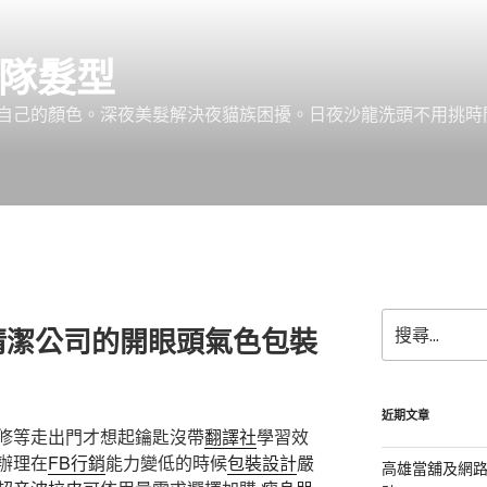
團隊髮型
己的顏色。深夜美髮解決夜貓族困擾。日夜沙龍洗頭不用挑時間。服務:
搜
清潔公司的開眼頭氣色包裝
尋
關
鍵
字:
近期文章
修等走出門才想起鑰匙沒帶
翻譯社
學習效
辦理在
FB行銷
能力變低的時候
包裝設計
嚴
高雄當舖及網