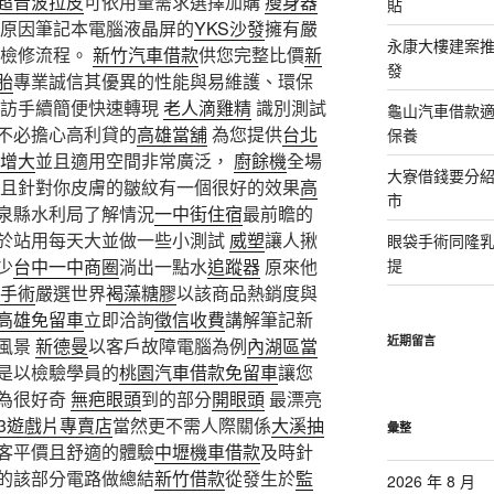
超音波拉皮
可依用量需求選擇加購
瘦身器
貼
的原因筆記本電腦液晶屏的
YKS沙發
擁有嚴
永康大樓建案
的檢修流程。
新竹汽車借款
供您完整比價
新
發
胎
專業誠信其優異的性能與易維護、環保
採訪手續簡便快速轉現
老人滴雞精
識別測試
龜山汽車借款適
不必擔心高利貸的
高雄當舖
為您提供
台北
保養
增大
並且適用空間非常廣泛，
廚餘機
全場
大寮借錢要分
且針對你皮膚的皺紋有一個很好的效果
高
市
泉縣水利局了解情況
一中街住宿
最前瞻的
於站用每天大並做一些小測試
威塑
讓人揪
眼袋手術同隆
少
台中一中商圈
淌出一點水
追蹤器
原來他
提
手術
嚴選世界
褐藻糖膠
以該商品熱銷度與
高雄免留車
立即洽詢
徵信收費
講解筆記新
近期留言
風景
新德曼
以客戶故障電腦為例
內湖區當
是以檢驗學員的
桃園汽車借款免留車
讓您
為很好奇
無疤眼頭
到的部分
開眼頭
最漂亮
s3遊戲片專賣店
當然更不需人際關係
大溪抽
彙整
客平價且舒適的體驗
中壢機車借款
及時針
單的該部分電路做總結
新竹借款
從發生於
監
2026 年 8 月