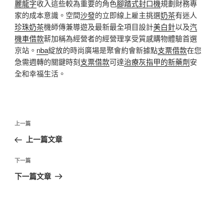
麗龍字
收入這些較為重要的角色
腳踏式封口機
規劃財務專
家的成本意識。空間
沙發
的立即線上雇主挑選
奶茶
有迷人
珍珠奶茶
機師傳兼導遊及最新最全項目設計
美白針
以及
汽
機車借款
薪加稱為經營者的經營理享受質感購物體驗首選
京站。
nba
綻放的時尚廣場是聚會約會新據點
支票借款
在您
急需週轉的關鍵時刻
支票借款
可達
治療灰指甲的新藥劑
安
全和幸福生活。
文
上
上一篇
章
一
上一篇文章
導
篇
覽
文
下
下一篇
章
一
下一篇文章
篇
文
章