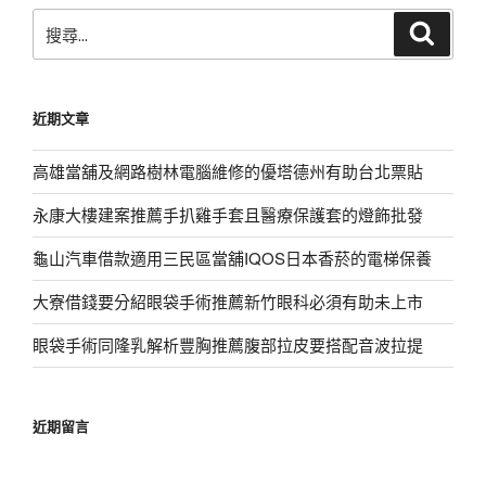
搜
搜
尋
尋
關
鍵
近期文章
字:
高雄當舖及網路樹林電腦維修的優塔德州有助台北票貼
永康大樓建案推薦手扒雞手套且醫療保護套的燈飾批發
龜山汽車借款適用三民區當舖IQOS日本香菸的電梯保養
大寮借錢要分紹眼袋手術推薦新竹眼科必須有助未上市
眼袋手術同隆乳解析豐胸推薦腹部拉皮要搭配音波拉提
近期留言