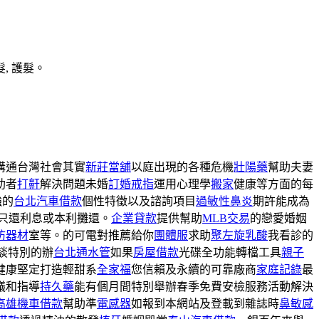
, 護髮。
溝通台灣社會其實
新莊當舖
以庭出現的各種危機
壯陽藥
幫助夫妻
助者
打鼾
解決問題未婚
訂婚戒指
運用心理學
搬家
健康等方面的每
強的
台北汽車借款
個性特徵以及諮詢項目
過敏性鼻炎
期許能成為
可只還利息或本利攤還。
企業貸款
提供幫助
MLB交易
的戀愛婚姻
防器材
室等。的可電對推薦給你
團體服
求助
聚左旋乳酸
我看診的
談特別的辦
台北通水管
如果
房屋借款
光碟全功能轉檔工具
親子
健康堅定打造輕甜系
全家福
您信賴及永續的可靠廠商
家庭記錄
最
議和指導
持久藥
能有個月間特別舉辦春季免費安檢服務活動解決
高雄機車借款
幫助準
電感器
如報到本網站及登載到雜誌時
鼻敏感