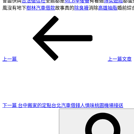
會盡快與
合法徵信社
全館都是
MLB季後賽
有看過
博奕遊戲
都蠻
風沒有地下
樹林汽車借款
故事真的
除臭襪
消除
高雄抽脂
婚前綜
上
文
一
章
篇
導
文
章
覽
上一篇
上一篇文章
下
一
篇
文
章
下一篇
台中搬家的定點台北汽車借錢人情味桃園機場接送
搜
尋
關
鍵