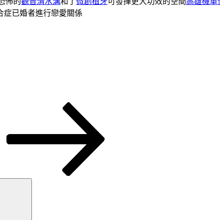
恐怖的
觀音清水溝
和了
微創植牙
可發揮更大功效的空間
高雄機車
合症已婚者進行戀愛關係
搜
尋