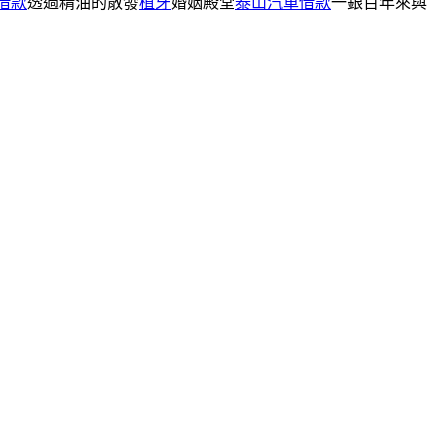
借款
透過精油的散發
植牙
婚姻殿堂
泰山汽車借款
一銀百年來與