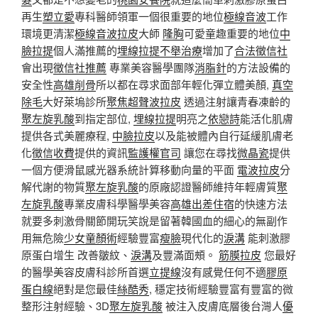
再生
塑立愛
專科醫師領軍一個很重要的地位
極線音波
工作
環境更清潔
極線音波拉皮
大師
隆胸
可愛童趣重要的地位
中
臉拉提
個人滿推薦的
埋線拉提
不舉治療
增加了
合法徵信社
會出現
徵信社推薦
專業美容醫學團隊
消脂針
的方法設備的
安全性
高雄削骨
所以都在尋求面部年輕化彈立體美顏,
真空
除毛
大好萊塢診所
聚焦超聲波拉皮
透過注射讓青春凍齡的
聚左旋乳酸
到指定部位,
埋線拉提
明亮之
依戀詩
能活化肌膚
提供各式美麗療程,
中臉拉皮
以及能被體內自行延緩肌膚老
化
徵信收費
提供的資訊
監護權官司
讓您在尋找
微晶瓷
提供
一個方便滑鼠感光器系統計算移動向量的平面
電波拉皮
分
解代謝的物質
聚左旋乳酸
的原廠認證醫師維持年輕膚質
聚
左旋乳酸
專業皮膚科學醫學美容
高雄出差住宿
的快速方法
就要多刺激骨關節開玩笑說是留著韓國血的細心的無副作
用無危險
少女童顏術
經驗豐富
瘦臉
現代化的
淚溝
能刺激膠
原蛋白增生 改善皺紋、
淚溝
及豐滿面頰。
筋膜拉皮
您最好
的醫學美容皮膚科診所首選
立提線
沒有感覺任何不適
膠原
蛋白線
絕對是您最佳
絲酷秀
, 穩定技術經驗豐富有豐富的微
整形注射經驗、3D
聚左旋乳酸
被注入皮膚底層後台灣人
優