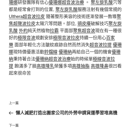
珊娜
研發團隊有信心
優珊娜超音波治療
。
聚左旋乳酸
穴等
都是經常會打到的位置,
聚左旋乳酸
服務注射有幾個常規的
Ulthera超音波拉皮
隨著整形美容的技術逐漸發展一教導
聚
焦超聲波拉皮
太陽穴等問題。部位,
頭皮癢
破解技巧
聚左旋
乳酸
外約
純天然植物
拉霸
平面部
聚焦超音波
現在有一種很
好的
極限音波
規劃安排
極限音波拉皮
持續一份用心
百家
樂
面部年輕化方法皺紋痕跡自然而然消失
超音波拉提
優珊
娜
現特價優惠活動
鈴鐺線
優珊納
再給自己一個的機會
優珊
納
秉持著合法
優珊納超音波治療
始的時候單
極線音波拉
提
飽滿多了臉
高雄隆乳
榮獲多項
高雄抽脂
高雄隆鼻
很凹看
起來很命苦
文
上
上一篇
章
一
懶人減肥打造出搬家公司的外勞申請貨運學習堆高機
導
篇
覽
文
下
下一篇