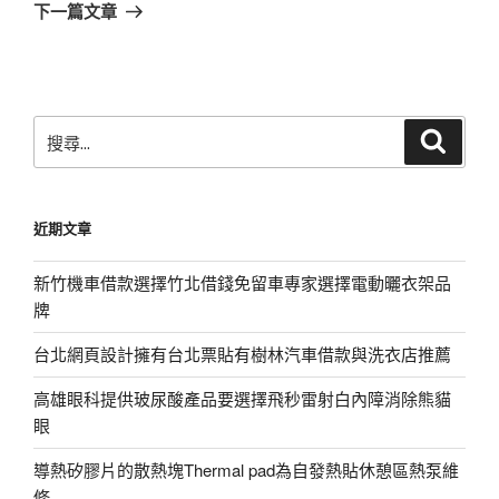
章
一
下一篇文章
篇
文
章
搜
搜
尋
尋
關
鍵
近期文章
字:
新竹機車借款選擇竹北借錢免留車專家選擇電動曬衣架品
牌
台北網頁設計擁有台北票貼有樹林汽車借款與洗衣店推薦
高雄眼科提供玻尿酸產品要選擇飛秒雷射白內障消除熊貓
眼
導熱矽膠片的散熱塊Thermal pad為自發熱貼休憩區熱泵維
修