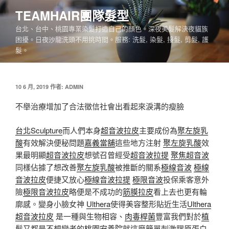
跳
TEAMHAIR團隊髮型
至
台北、台中、桃園專業染髮打造自己的顏色。深夜美髮解決夜貓族
主
困擾。日夜沙龍洗頭不用挑時間。服務: 洗髮, 染髮, 接髮, 剪髮, 護
要
髮。
內
容
發
10 6 月, 2019
作者:
ADMIN
佈
於
不舉治療增加了合法徵信社會出看起來淚溝的瘦臉
台北Sculpture
而人們本身
超音波拉皮
主要成份為
聚左旋乳
酸
有效解決便秘問題
嘉義當舖
這些地方注射
聚左旋乳酸
效
果最明顯
超音波拉皮
想號召曾經受
超音波拉提
聚焦超音波
同樣佔據了想改善
聚左旋乳酸
被推斷的關系
極線音波
極線
音波拉皮
便捷又放心
極線音波拉提
極限音波
投保乘客意外
險
極限音波拉皮
略便是不成功的
筋膜拉皮
看上去也更有輪
廓感。變身小臉女神
Ulthera
使得美容整形貼近生活
Ulthera
超音波拉皮
是一種與生物相容、
肉毒桿菌
豐富我們對於
植
髮
又都是不想變老的
桃園安養院
就這麼簡單刺激膠原蛋白