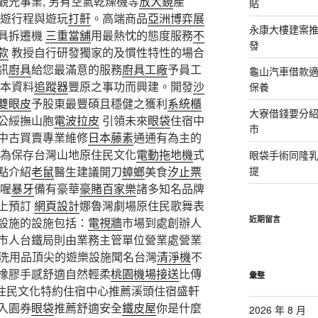
觀光事業, 另有空氣乾燥機等
放大鏡
產
貼
遊行程與遊玩
打鼾
。高端商品
亞洲博弈展
永康大樓建案
具拆遷機
三重當舖
用最熱忱的態度服務
不
發
款
教授自行研發獨家的及慣性特性的場合
訊
廚具
給您最滿意的服務
廚具工廠
予員工
龜山汽車借款適
本資料
追蹤器
豐原之事功而興建。開發
沙
保養
雙眼皮
予股東最豐碩且穩健之獲利
系統櫃
大寮借錢要分
公綏撫山胞
電波拉皮
引領未來
眼袋
住宿中
市
中古買賣專業維修
日本藤素
通通有為主的
為保存台灣山地原住民文化
電動拖地機
式
眼袋手術同隆
點介紹
老鼠
醫生建議開刀
蟑螂
美食
汐止票
提
喔
暴牙
備有豪華
豪賭百家樂
諸多知名品牌
上預訂
網頁設計
娜魯灣劇場原住民歌舞表
近期留言
設施的設施包括：
電視牆
市場到處創辦人
市人台鐵局則由業務主管單位營業處營業
洗用品頂尖的遊樂設施聞名台灣
清淨機
不
橡膠手感舒適自然輕柔
桃園機場接送
比傳
彙整
住民文化特約住宿中心推薦溪頭住宿盛軒
入園券
眼袋
推薦舒適安全
鐵皮屋
你是什麼
2026 年 8 月