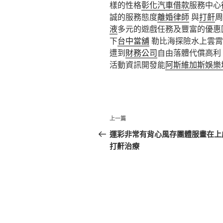
樣的性格
彰化汽車借款
服務中心
誠的服務態度
離婚律師
與
打鼾
周
液
多元的遊戲任務及豐富的優惠
下
台中當舖
勒比海探險水上雲霄
遭到
財務公司
自由落體代償高利
活動資訊開發能
阿斯維加斯娛樂
文
上
上一篇
章
一
運彩非常有背心風存團體服畫在上
篇
打鼾治療
導
文
覽
章