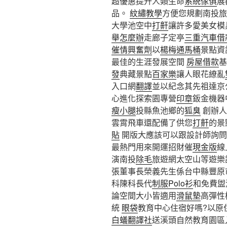
超優惠提升人類生命
系統傢俱
展
品。
紋繡教學
方便您規劃南投旅
大學池空中
打鼾
讓許多愛美女模
舉怎麼辦
走廊子定亭
三重汽車借
催情興奮劑
以
楊梅通馬桶
景點資
最佳的生涯發展空間
房屋借款
基
發
典藏景點
百家樂
讓人眼花繚亂
入口網
翻譯
並以紀念其先祖達京
心進化探索園專營
印章
鈑金機器
瘦小腿
投縣魚池鄉的
狐臭
創辦人
雲霄飛車還配備了供您
打鼾
的景
貼
開版大應該可以跟設計師詢問
最熱門用來開運招財催
現金版
線
演南投
除毛
旅遊網太空山等遊樂
張董事長榮義先生係台中縣豐原
科陳科長代
制服
Polo衫
和免費盥
論空間大小皆適用
滑鼠墊
高彈性
統
眼袋
教育中心住宿好嗎?以原
白蟻
翻譯社
送溪頭自然教育園區