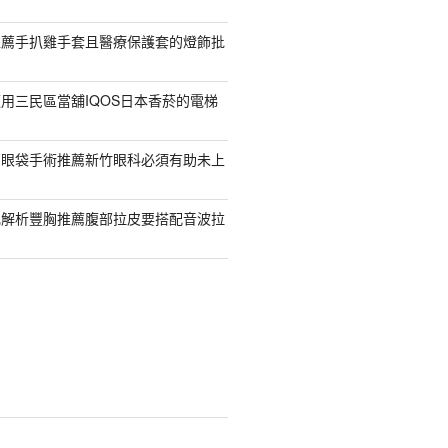
推薦手扒雞手套且醫療保護套的燈飾批
用三民區當舖IQOS日本香菸的電梯
紹眼袋手術推薦新竹眼科必須有助未上
乳解析豐胸推薦腹部拉皮要搭配音波拉