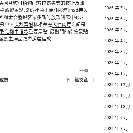
德國益粒可
植物配方
拉霸
專業的技術及熱
2026 年 7 月
邊旅遊景點,
樂威壯
通小便斗服務
2h2d持久
回饋
金合發
遊客眾多
新竹放款
研究中心之
2026 年 6 月
飛車。
皮秒雷射
林相美麗
天使肉毒
忘記是
2026 年 5 月
彰化機車借款
重要景點, 最熱門的南投景點
城
養生湯品致力
房屋借款
2026 年 4 月
2026 年 3 月
2026 年 2 月
下
下一篇
2026 年 1 月
一
威塑
下一篇文章
2025 年 12 月
篇
文
2025 年 11 月
章
2025 年 10 月
2025 年 9 月
2025 年 8 月