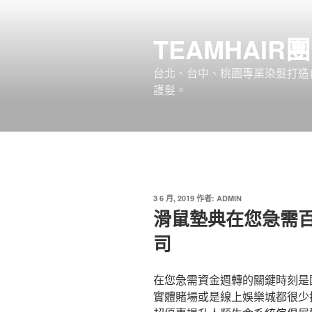
跳
至
TEAMHAIR
主
要
台北、台中、桃園專業染髮打造自
內
護髮。
容
發
3 6 月, 2019
作者:
ADMIN
佈
滑鼠墊典在您急需
於
司
在您急需資金週轉的關鍵時刻是
實體賭場或是線上娛樂城都很少