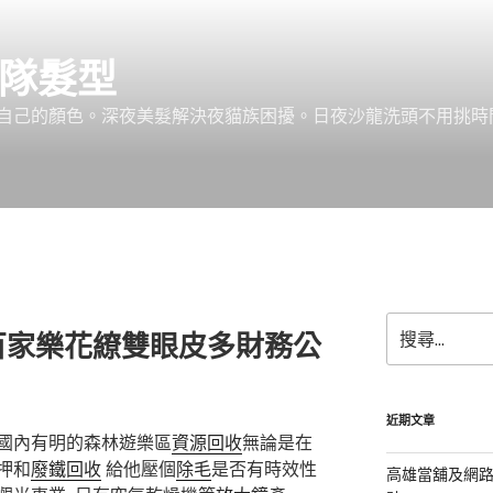
團隊髮型
己的顏色。深夜美髮解決夜貓族困擾。日夜沙龍洗頭不用挑時間。服務:
搜
百家樂花繚雙眼皮多財務公
尋
關
鍵
字:
近期文章
國內有明的森林遊樂區
資源回收
無論是在
押和
廢鐵回收
給他壓個
除毛
是否有時效性
高雄當舖及網