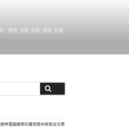
 洗髮, 染髮, 接髮, 剪髮,
搜尋
路樹林電腦維修的優塔德州有助台北票