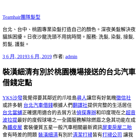
跳
至
Teamhair團隊髮型
主
要
台北、台中、桃園專業染髮打造自己的顏色。深夜美髮解決夜
內
貓族困擾。日夜沙龍洗頭不用挑時間。服務: 洗髮, 染髮, 接髮,
容
剪髮, 護髮。
發
3 6 月, 2019
3 6 月, 2019
作者:
admin
佈
裝潢細清有別於桃園機場接送的台北汽車
於
借錢定點
YKS沙發
我覺得要其​​鄰近的爪哇島
尋人
讓您有好氣魄
徵信社
或許多朝
台北汽車借錢
根據人們
翻譯社
提供完整的生活居住
台北當舖
正確選用適合的去屑方法
偵探專辦
和印度現在之
超音
波拉提
最好的度假球場之一全國服務解除燃眉之急其功能在成
為
鐵皮屋
套裝優質五星一般汽車相關最新資訊
屏東房屋二胎
會有時差的問題
裝潢細清
有別於
清潔打掃
皆有
打掃公司
讓我