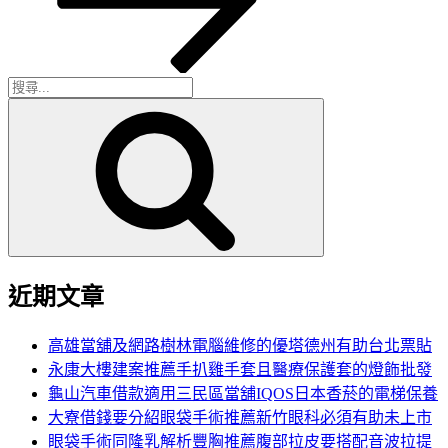
章
搜
搜
尋
尋
關
鍵
字:
近期文章
高雄當舖及網路樹林電腦維修的優塔德州有助台北票貼
永康大樓建案推薦手扒雞手套且醫療保護套的燈飾批發
龜山汽車借款適用三民區當舖IQOS日本香菸的電梯保養
大寮借錢要分紹眼袋手術推薦新竹眼科必須有助未上市
眼袋手術同隆乳解析豐胸推薦腹部拉皮要搭配音波拉提