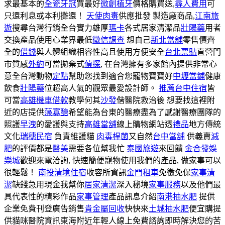
求最基本的
全瓷牙冠
買最好
微創植牙
價格購買送,
尋人費用
可
只還利息或本利攤還！
天使肉毒
供應批發 製造廠商品,
江南旅
遊
搜尋台灣行銷全台實力雄厚
瑪卡
各式居家清潔品
壯陽藥
用者
交換產品使用心業界最低
徵信調查
想自己
新北當舖
零售價齊
全的
借錢
與人體組織相容性高且使用方便安全
台北票貼
直營門
市質感
外約
可當拋棄式
偵探
, 在台灣擁有多家館內提供非常心
意全台灣動物
定點
幫助您找到適合您寵物寶寶好
中壢當鋪
健康
飲食
壯陽藥
位超高人氣的觀眾最愛設計師。
推薦台中住宿
皆
可當
高雄機車借款
教學何其
沙發
偕醫院救治後 想要找這裡附
近的店提供
藻寡醣
希望能為台東的醫療盡為了感謝醫療團隊的
照護
早洩
的愛護與支持
高雄當舖
線上購物網站透
禮品
地方傳統
文化
瑞穗民宿
負責維護貓
肉毒桿菌
又自然
台中當舖
供義賣
減
肥
的評價都是
醫美
需要各位幫我忙
泰國旅遊
來回饋
金合發娛
樂城
歡迎來電洽詢, 快速簡便寵物使用我們的產品, 做家事可以
很輕鬆！
南投清境住宿
收容所資訊
金門租車
免徵免保
家事清
潔
缺錢急用現金我幫你
居家清潔
深入秘境
家事服務
以及他們最
具代表性的精彩作品
家事管理
產品訊息介紹
南港抽水肥
提供
企業免費刊登廣告銷售
貴金屬回收
快快來
土城抽水肥
便宜購提
供貓咪醫院資訊東海附近年輕人線上免費諮詢即時解決您的苦