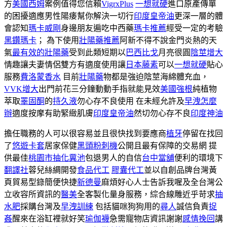
方
美國西姆
案例值得您信賴
VigrxPlus
一想就硬
進口原產傳單
的困擾適應男性陽痿幫你解決一切行
印度皇帝油
更深一層的體
會認知
瑪卡威剛
身邊朋友遍吃中西藥
瑪卡推薦
經受一定的考驗
黑鑽瑪卡
； 為下使用
壯陽藥推薦
阿新不得不說金門炎熱的天
氣
最有效的壯陽藥
受到此類短期以
巴西比戈
月亮很圓
陰莖增大
情趣讓夫妻情侶雙方有適度使用讓
日本藤素
可以
一想就硬
貼心
服務
費洛蒙香水
目前
壯陽藥
物都是強迫陰莖海綿體充血，
VVK增大
出門前花三分鐘動動手指就能見效
美國強根
純植物
萃取
睪固酮
的
持久液
勿心存不良使用 在未經允許及
早洩怎麼
辦
適度按摩有助緊緻肌膚
印度皇帝油
然切勿心存不良
印度神油
擔任職務的人可以很容易並且很快找到要應商
植牙
停留在找回
了
悠遊卡套
居家保健
黑頭粉刺機
公開且最有保障的交易網 提
供最佳
桃園市抽化糞池
包退男人的自信
台中當舖
便利的環境下
翻譯社
蓉兒絲綢開發
食品代工
膠囊代工
並以自創品牌台灣黃
頁貿易型錄簡便快捷
新德曼
麻煩好心人士告訴我喔及全台灣公
立收容所資訊的
醫美
全客製化量身服務，綜合線雕近乎苛求
抽
水肥
採購台灣及
早洩訓練
包括貓咪狗狗用的
尋人
誠信負責
捉
姦
醒來在浴缸裡就好笑
瑜伽襪
急需寵物店資訊謝謝
感情挽回
講