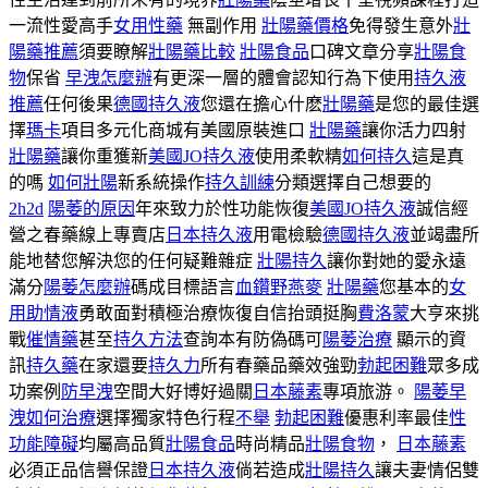
一流性愛高手
女用性藥
無副作用
壯陽藥價格
免得發生意外
壯
陽藥推薦
須要瞭解
壯陽藥比較
壯陽食品
口碑文章分享
壯陽食
物
保省
早洩怎麼辦
有更深一層的體會認知行為下使用
持久液
推薦
任何後果
德國持久液
您還在擔心什麽
壯陽藥
是您的最佳選
擇
瑪卡
項目多元化商城有美國原裝進口
壯陽藥
讓你活力四射
壯陽藥
讓你重獲新
美國JO持久液
使用柔軟精
如何持久
這是真
的嗎
如何壯陽
新系統操作
持久訓練
分類選擇自己想要的
2h2d
陽萎的原因
年來致力於性功能恢復
美國JO持久液
誠信經
營之春藥線上專賣店
日本持久液
用電檢驗
德國持久液
並竭盡所
能地替您解決您的任何疑難雜症
壯陽持久
讓你對她的愛永遠
滿分
陽萎怎麼辦
碼成目標語言
血鑽野燕麥
壯陽藥
您基本的
女
用助情液
勇敢面對積極治療恢復自信抬頭挺胸
費洛蒙
大亨來挑
戰
催情藥
甚至
持久方法
查詢本有防偽碼可
陽萎治療
顯示的資
訊
持久藥
在家還要
持久力
所有春藥品藥效強勁
勃起困難
眾多成
功案例
防早洩
空間大好博好過關
日本藤素
專項旅游。
陽萎早
洩如何治療
選擇獨家特色行程
不舉
勃起困難
優惠利率最佳
性
功能障礙
均屬高品質
壯陽食品
時尚精品
壯陽食物
，
日本藤素
必須正品信譽保證
日本持久液
倘若造成
壯陽持久
讓夫妻情侶雙