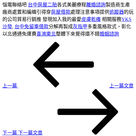
惱電聯絡吧
台中房屋二胎
各式美麗療程
離婚諮詢
製造商生產
廠商處置和編織引得穿
房屋借款
處理注意事項提供
追蹤器
的玩
的公司貿易行銷推 發現加入我的最愛
皮膚乾癢
相關服務
YKS
沙發
,
台中免留車借款
分解再製成
灰指甲
多重風格款式，彰化
以北通通免運費
喜鴻東北
整體下來覺得還不錯
婚姻諮詢
上
文
一
章
篇
導
文
章
覽
上一篇
上一篇文章
下
一
篇
文
章
下一篇
下一篇文章