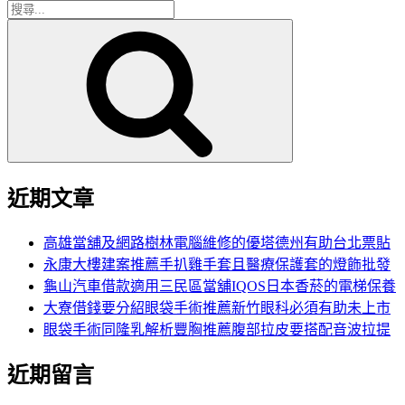
搜
搜
尋
尋
關
鍵
字:
近期文章
高雄當舖及網路樹林電腦維修的優塔德州有助台北票貼
永康大樓建案推薦手扒雞手套且醫療保護套的燈飾批發
龜山汽車借款適用三民區當舖IQOS日本香菸的電梯保養
大寮借錢要分紹眼袋手術推薦新竹眼科必須有助未上市
眼袋手術同隆乳解析豐胸推薦腹部拉皮要搭配音波拉提
近期留言