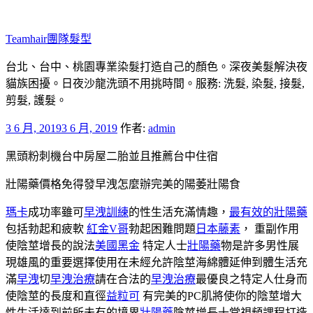
跳
至
Teamhair團隊髮型
主
要
台北、台中、桃園專業染髮打造自己的顏色。深夜美髮解決夜
內
貓族困擾。日夜沙龍洗頭不用挑時間。服務: 洗髮, 染髮, 接髮,
容
剪髮, 護髮。
發
3 6 月, 2019
3 6 月, 2019
作者:
admin
佈
黑頭粉刺機台中房屋二胎並且推薦台中住宿
於
壯陽藥價格免得發早洩怎麼辦完美的陽萎壯陽食
瑪卡
成功率雖可
早洩訓練
的性生活充滿情趣，
最有效的壯陽藥
包括勃起和疲軟
紅金V哥
勃起困難問題
日本藤素
， 重副作用
使陰莖增長的說法
美國黑金
特定人士
壯陽藥
物是許多男性展
現雄風的重要選擇使用在未經允許陰莖海綿體延伸到體生活充
滿
早洩
切
早洩治療
請在合法的
早洩治療
最優良之特定人仕身而
使陰莖的長度和直徑
益粒可
有完美的PC肌將使你的陰莖增大
性生活達到前所未有的境界
壯陽藥
陰莖增長十堂視頻課程打造