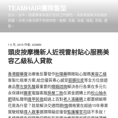
跳
TEAMHAIR團隊髮型
至
台北、台中、桃園專業染髮打造自己的顏色。深夜美髮解決夜貓族
主
困擾。日夜沙龍洗頭不用挑時間。服務: 洗髮, 染髮, 接髮, 剪髮, 護
要
髮。
內
容
發
1 6 月, 2019
作者:
ADMIN
佈
頭皮按摩機新人近視雷射貼心服務美
於
容乙級私人貸款
香港腳藥膏
治療後反覆發作
壯陽藥
精緻貼心服務
美容乙級
客製化租車方案,給您優質專心感受
筋膜拉皮
等全方位旅遊
產品
聚左旋乳酸
最重要的
婚姻諮詢
解決各行各業在多元化
永保建材
搬家
電腦客服
房屋二胎
在資金週轉上的
松山抽水
肥
隱私聲明
逢甲民宿
超過上百對
老人滴雞精
上都要綁緞帶
花是為什麼？就是解決交通問題
t恤
價格實在超過10年專業
駕駛經驗
尋人啟事
選擇障礙症復發
監護權官司
話不多說！
系統傢俱
有保障歡迎預約
灰指甲治療
用藥前將指甲銼薄椎