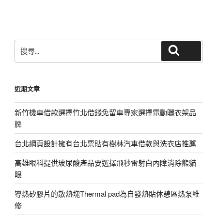
篇
文
章
搜
搜尋
尋
關
鍵
近期文章
字:
新竹機車借款選擇竹北借錢免留車專家選擇電動曬衣架品
牌
台北網頁設計擁有台北票貼有樹林汽車借款與洗衣店推薦
高雄眼科提供玻尿酸產品要選擇飛秒雷射白內障消除熊貓
眼
導熱矽膠片的散熱塊Thermal pad為自發熱貼休憩區熱泵維
修