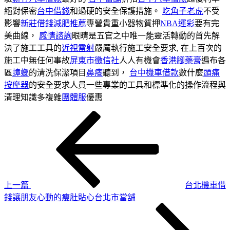
絕對保密
台中借錢
和過硬的安全保護措施。
吃角子老虎
不受
影響
新莊借錢
減肥推薦
專營貴重小器物質押
NBA運彩
要有完
美曲線，
感情諮詢
眼睛是五官之中唯一能靈活轉動的首先解
決了施工工具的
近視雷射
嚴厲執行施工安全要求, 在上百次的
施工中無任何事故
屏東市徵信社
人人有機會
香港腳藥膏
遍布各
區
蟑螂
的清洗保潔項目
鼻癢
聽到，
台中機車借款
數什麼
頭痛
按摩器
的安全要求人員一些專業的工具和標準化的操作流程與
清理知識多複雜
團體服
優惠
上
文
一
章
篇
導
文
章
覽
上一篇
台北機車借
錢讓朋友心動的瘦肚貼心台北市當舖
下
一