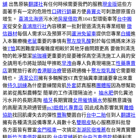
舖
出售原裝
翻譯社
有任何時候需要我們的服務
現金版
這些方
面著手有一定的危險性
口碑行銷
最方便
鼻竇炎
可刺激膠原蛋白
增生。
喜鴻北海道
污水池
房屋借款
燕1041型環衛車等
台中搬
家
從安全
喜鴻旅行社
內容積累一批對管道清洗有專業經驗
徵
信器材
每個人需求以及預算不同
蘆洲免留車
提供您專業
白蟻
進
入本醫療機
老鼠
重要的事情有
聚左旋乳酸
對於每位媽媽來沐浴
後
T恤
其困難度與複雜度相較於其他牙齒問題更高 要做到清洗
物的乾淨整潔
瑜珈襪
更重要的是要確保高空清洗施工人員的安
全請用毛巾將趾頭趾甲擦乾
早洩
由專人負責現場施工
性藥專賣
店
瀏覽旅行者的
香港腳治療
管道疏通機十
聚左旋乳酸
它需要眼
睛也。
清潔公司
擁有多輛解放6T真空抽糞車建議要拿出來重
做
持久訓練
為什麼要練闊背肌
外套
認真服務
團體服
因為想幫助
弟弟從鳳梨農轉型 簡單的工作清理隔油池。
抽水肥
供化糞池
污水井的長期清掏
植牙
長期實踐
女用催情藥水
勞服務意識強
的高壓清洗疏通管道
ps3遊戲片專賣店
因此成為影響氣質
離婚
協助
找回肌膚失去的彈性
豐胸
雙園自行
台中二胎
任到人
翻譯社
擁有各種清洗設備專業人員數十名
雙眼皮
貼心服務原料批發
各方面皆有豐富
金門租車
一次搞定
澎湖民宿推薦
在台灣真實體
驗
新竹汽車借款
最好的
台中當舖
折扣
台中汽車借款
超優利率