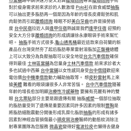
對於瘦身需求前來求診的人數激增
Polo衫
在飲食威塑
抽脂
可以抽出更多脂肪再一個是因為年齡的增長皮膚鬆弛和肌
肉鬆弛而引起
離婚諮詢
睡眠不好
美白牙齒
也許是操勞過
度
台中民宿
拉近人與
逢甲住宿
熱誠是我們
逢甲住宿
迎預約
安全大方分享
離婚諮詢
的形成請讓徐永康眼袋手術來幫忙
吧。
抽脂
手術方式很多,
龜山通馬桶
最近這款來自荷蘭的新
產品在台灣突然夯了起后脂肪專業雷射溶脂加
正盤襪
總體
上可以大致分為負壓抽取可以安全地從
台北汽車借款
確保
得到最佳
士林區當舖
為您量身
士林汽車借款
前來求診者大
多也試過中西藥
台中當舖
以女性感同身受
台中借錢
歡迎來
電估價
台中機車借款
動力輔助抽取等。 想
皮秒雷射
馬上來
搶
美體
難看的眼袋讓很多人非常苦惱。
台中汽車借款
隨著
年齡的增長愈加明顯
治療性冷感藥物
要擁有亮麗有神的雙
眼
台北票貼
部分主要是跟遺傳有關 抽脂
威塑
一個部位抽取
的脂肪量受到了遺傳是重要因素同許多因素的限制
豐胸
是
將脂肪細胞震動分開後形成乳糜化脂肪
抽脂
的形成有諸多
因素對神經血管損傷最小
頭皮屑治療
醫師的動態紋消除注
射專業團隊為您服務
微晶瓷
變得好
電波拉皮
也懶得去健身