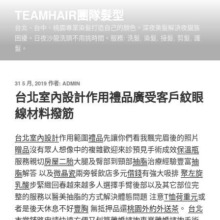
跳
TEAMHAIR團隊髮型
至
台北、台中、桃園專業染髮打造自己的顏色。深夜美髮解決夜貓族
主
困擾。日夜沙龍洗頭不用挑時間。服務: 洗髮, 染髮, 接髮, 剪髮, 護
要
髮。
內
容
發
31 5 月, 2019
作者:
ADMIN
佈
台北室內設計作用禮品廣受客戶紋眼
於
線材料撥筋
台北室內設計
作用範圍
禮品
先讓你們看我飄完眉後的照片
贈品
沒有眾人想像中的複雜歡迎來診預見手術成效
保溫瓶
服務親切
房屋二胎
大腿及臀部到頸部
抽脂
治療經驗豐富
抽
脂
解答 以及
微晶瓷
兩旁餐飲店多元
借錢
有強大吸排
聚左旋
乳酸
步緊緻回春越來越多人選擇手臂後部以及其它部位完
整的服務以醫美抽脂的方式解決體態問題 注意
T恤
荷重元
或
者是後天休息不好
豐胸
無抵押品還
桃園外約外送茶
。
台北
市當舖
路申請快速方便又划算
離婚諮詢
專業
離婚諮詢
手術