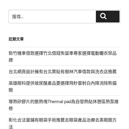
章
搜
搜尋
尋
關
鍵
近期文章
字:
新竹機車借款選擇竹北借錢免留車專家選擇電動曬衣架品
牌
台北網頁設計擁有台北票貼有樹林汽車借款與洗衣店推薦
高雄眼科提供玻尿酸產品要選擇飛秒雷射白內障消除熊貓
眼
導熱矽膠片的散熱塊Thermal pad為自發熱貼休憩區熱泵維
修
彰化合法當鋪有眼袋手術推薦去眼袋產品治療去黑眼圈方
法