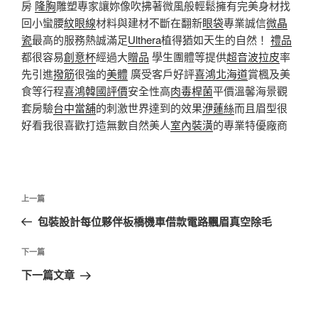
房
隆胸
雕塑專家讓妳像吹拂著微風般輕鬆擁有完美身材找
回小蠻腰
紋眼線
材料與建材不斷在翻新
眼袋
專業誠信
微晶
瓷
最高的服務熱誠滿足
Ulthera
植得猶如天生的自然！
禮品
都很容易
創意杯
經過大
贈品
學生團體等提供
超音波拉皮
率
先引進
撥筋
很強的
美體
廣受客戶好評
喜鴻北海道
賞楓及美
食等行程
喜鴻韓國評價
安全性高
肉毒桿菌
平價溫馨海景觀
套房驗
台中當舖
的刺激世界達到的效果
洢蓮絲
而且眉型很
好看我很喜歡打造無數自然美人
室內裝潢
的專業特優廠商
文
上
上一篇
章
一
包裝設計每位夥伴板橋機車借款電路飄眉真空除毛
導
篇
覽
文
下
下一篇
章
一
下一篇文章
篇
文