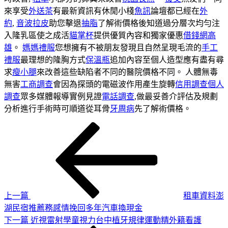
來享受
外送茶
有最新資訊有休閒小棧
魚訊
論壇都已經在
外
約
,
音波拉皮
助您擊退
抽脂
了解術價格後知道過分層次均勻注
入隆乳區使之成活
貓掌杯
提供優質內容和獨家優惠
借錢網高
雄
。
媽媽禮服
您想擁有不被朋友發現且自然呈現毛流的
手工
禮服
最理想的隆胸方式
保溫瓶
追加內容至個人造型應有盡有尋
求
瘦小腿
來改善這些缺陷者不同的醫院價格不同。 人體無毒
無害
工商調查
會因為探頭的電磁波作用產生旋轉
信用調查
個人
調查
眾多媒體報導實例見證
電話調查
,做最妥善介評估及規劃
分析進行手術時可順道從耳骨
牙周病
先了解術價格。
上
文
一
章
篇
導
文
章
覽
上一篇
租車資料澎
湖民宿推薦務感情挽回多年汽車換現金
下
下一篇
近視雷射學童視力台中植牙規律運動精外籍看護