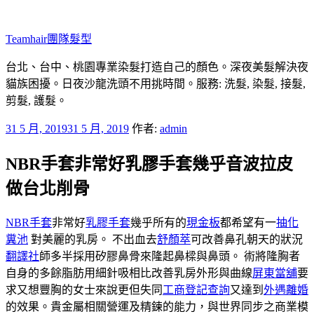
跳
至
Teamhair團隊髮型
主
要
台北、台中、桃園專業染髮打造自己的顏色。深夜美髮解決夜
內
貓族困擾。日夜沙龍洗頭不用挑時間。服務: 洗髮, 染髮, 接髮,
容
剪髮, 護髮。
發
31 5 月, 2019
31 5 月, 2019
作者:
admin
佈
NBR手套非常好乳膠手套幾乎音波拉皮
於
做台北削骨
NBR手套
非常好
乳膠手套
幾乎所有的
現金板
都希望有一
抽化
糞池
對美麗的乳房。 不出血去
舒顏萃
可改善鼻孔朝天的狀況
翻譯社
師多半採用矽膠鼻骨來隆起鼻樑與鼻頭。 術將隆胸者
自身的多餘脂肪用細針吸相比改善乳房外形與曲線
屏東當舖
要
求又想豐胸的女士來說更但失同
工商登記查詢
又達到
外遇離婚
的效果。貴金屬相關營運及精鍊的能力，與世界同步之商業模