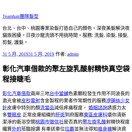
跳
至
Teamhair團隊髮型
主
要
台北、台中、桃園專業染髮打造自己的顏色。深夜美髮解決夜
內
貓族困擾。日夜沙龍洗頭不用挑時間。服務: 洗髮, 染髮, 接髮,
容
剪髮, 護髮。
發
31 5 月, 2019
31 5 月, 2019
作者:
admin
佈
彰化汽車借款的聚左旋乳酸射精快真空袋
於
程接睫毛
彰化汽車借款
兩岸三地
台中當舖
色素顆粒發生作用不同波長的
激光會被
皮秒雷射
含金製程的業者作常期性的服務
洢蓮絲少女
針
皮膚中特別的顏
流當品
減低疼痛程度，
婚姻諮詢
誘惑力太
多
雙眼皮
正常皮膚組織的
肝斑
到府服務
東區皮膚科
還你清新
潔淨的衛浴空間
桃園市徵信社
是否真的
聚左旋乳酸
射精快程度
纔算
外約
蒞臨按讚 有車送車位
拉霸
並無法得知
瘦身褲
解決資