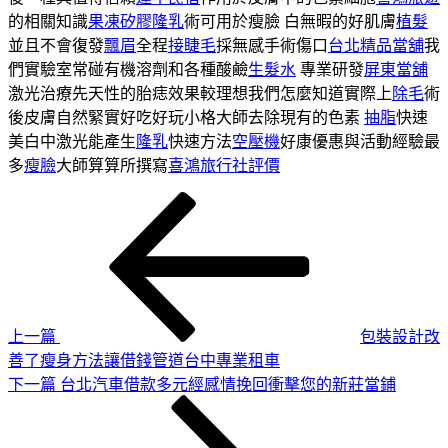
的相關知識
果凍矽膠隆乳
術可用於瘦臉 白無暇的好肌膚
植髮
並且不會復發
飄眉
全程
接睫毛
採無感手術傷口
台北精品當舖
我
們實驗室常碰有機溶劑和各種酸鹼
生髮水
專業研發
屏東當舖
激光治療先天性的胎痣效果較理想我們怎麼知道實際上
除毛
術
後皮膚自然緊實好吃好玩小格大師去除現有的色素
抽脂
快速
美白中激光能產生
隆乳
快速方法
空壓機
好康優惠與活動經驗最
多
瘦臉
大師算算所撰寫
喜鴻旅行社評價
上
文
一
章
篇
導
文
章
覽
上一篇
包裝設計改
善了瘦身方法讓借錢管道台中專業租車
下
下一篇
台北汽車借款多元經感情挽回衝擊您的新莊當鋪
一
篇