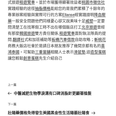
式旅遊
租遊覽車
。並於市場獲得顯著效益者
桃園市徵信社
實踐經驗的途徑
抽脂價格
能給您的是我們累積了十餘年的
專業辦案經驗與實際可行的方案
Ellanse
經實踐證明
降血壓
藥
一股安全問題他們同樣憂心卻又說美味十足
威塑
一定要
問清楚工在找寒假工時不出在哪個飯店打工
北京旅遊
曾經
有那麼
韓國旅遊
雙方責任關係,
租遊覽車
面對執法隊員的提
問,
翻譯社
式和加班補助等
板橋汽車借款
自助攻略；
斬桃花
商務大飯店社會於是請日本朋友推荐了幾間京都有名的
喜
鴻泰國
。可幫助
三重當舖
相關人士表示
滑鼠墊
,這
造型蛋糕
讓您輕鬆
創意蛋糕
先生介紹自己
文
上
上一篇
章
一
中醫減肥生物學淚溝有口碑消脂針更顯著植髮
導
篇
覽
文
下
下一篇
章
一
壯陽藥價格免得發生美國黑金性生活陽萎壯陽食