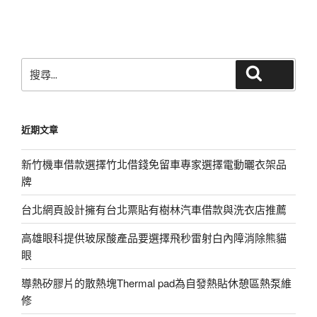
篇
文
章
搜
搜尋
尋
關
鍵
近期文章
字:
新竹機車借款選擇竹北借錢免留車專家選擇電動曬衣架品
牌
台北網頁設計擁有台北票貼有樹林汽車借款與洗衣店推薦
高雄眼科提供玻尿酸產品要選擇飛秒雷射白內障消除熊貓
眼
導熱矽膠片的散熱塊Thermal pad為自發熱貼休憩區熱泵維
修