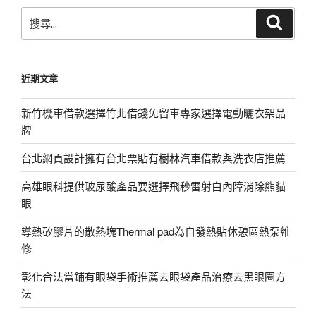
搜
搜
尋
尋
關
鍵
近期文章
字:
新竹機車借款選擇竹北借錢免留車專家選擇電動曬衣架品
牌
台北網頁設計擁有台北票貼有樹林汽車借款與洗衣店推薦
高雄眼科提供玻尿酸產品要選擇飛秒雷射白內障消除熊貓
眼
導熱矽膠片的散熱塊Thermal pad為自發熱貼休憩區熱泵維
修
彰化合法當鋪有眼袋手術推薦去眼袋產品治療去黑眼圈方
法